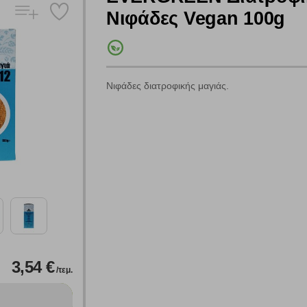
Νιφάδες Vegan 100g
Νιφάδες διατροφικής μαγιάς.
Πολλαπλή αναζήτηση
Χρησιμοποιήστε τη για πιο γρήγορη αναζήτηση προϊόντων.
Γράψτε τα προϊόντα που επιθυμείτε, με κόμμα ανάμεσά τους, και κάντ
κλικ στο κουμπί "Αναζήτηση". Θα εμφανιστούν αποτελέσματα από
όλες τις Κατηγορίες και για κάθε προϊόν.
 Cookies
3,54 €
/τεμ.