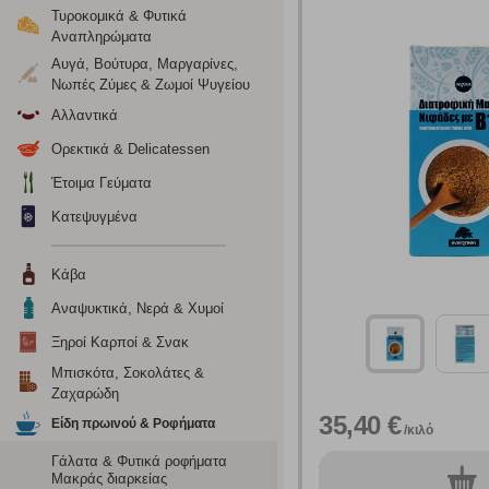
Τυροκομικά & Φυτικά
Αναπληρώματα
Αυγά, Βούτυρα, Μαργαρίνες,
Νωπές Ζύμες & Ζωμοί Ψυγείου
Αλλαντικά
Ορεκτικά & Delicatessen
Έτοιμα Γεύματα
Κατεψυγμένα
Κάβα
Αναψυκτικά, Νερά & Χυμοί
Ξηροί Καρποί & Σνακ
Ρυθμίσεις
Μπισκότα, Σοκολάτες &
Ζαχαρώδη
35,40 €
Είδη πρωινού & Ροφήματα
/κιλό
Ενημέρωση
Γάλατα & Φυτικά ροφήματα
Μακράς διαρκείας
0
τεμ.