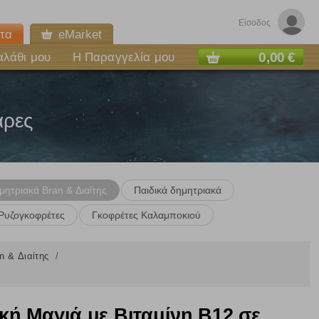
Είσοδος
τα
eMarket
0,00 €
αλάθι μου
Η Παραγγελία μου
άρες
μητριακά Bran & Διαίτης
Παιδικά δημητριακά
Ρυζογκοφρέτες
Γκοφρέτες Καλαμποκιού
n & Διαίτης
 Μαγιά με Βιταμίνη Β12 σε