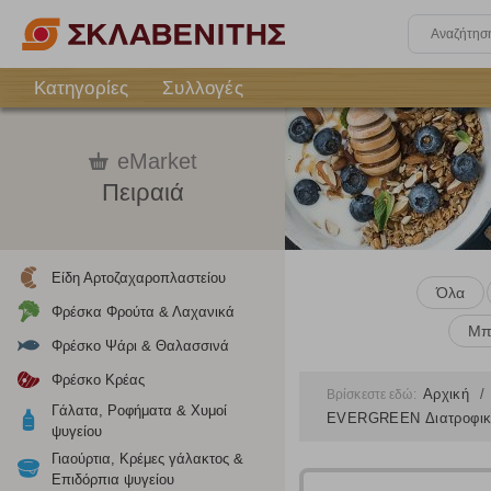
Κατηγορίες
Συλλογές
eMarket
Πειραιά
Είδη Αρτοζαχαροπλαστείου
Όλα
Φρέσκα Φρούτα & Λαχανικά
Μπ
Φρέσκο Ψάρι & Θαλασσινά
Φρέσκο Κρέας
Αρχική
Βρίσκεστε εδώ:
Γάλατα, Ροφήματα & Χυμοί
EVERGREEN Διατροφική 
ψυγείου
Γιαούρτια, Κρέμες γάλακτος &
Επιδόρπια ψυγείου