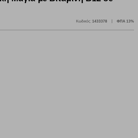
Κωδικός:
1433378
ΦΠΑ 13%
ε