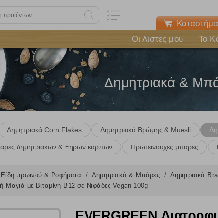
Καταστήμα
Οι Λίστες μου
Το Κ
Δημητριακά & Μπ
Δημητριακά Corn Flakes
Δημητριακά Βρώμης & Muesli
Δη
άρες δημητριακών & Ξηρών καρπών
Πρωτεϊνούχες μπάρες
Είδη πρωινού & Ροφήματα
Δημητριακά & Μπάρες
Δημητριακά Bra
Μαγιά με Βιταμίνη Β12 σε Νιφάδες Vegan 100g
EVERGREEN Διατροφική