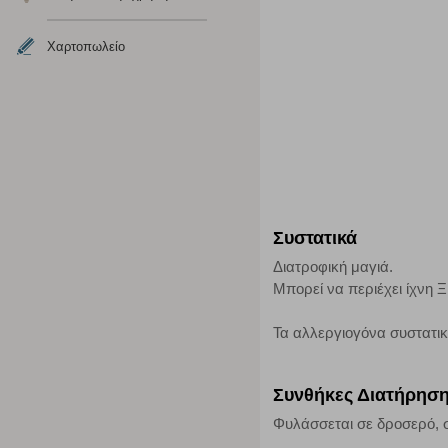
Η συγκεκριμένη κατηγορία cookies μας δίνει τη δυνατότη
να γνωρίζουμε ποιες σελίδες είναι περισσότερο, ή λιγότ
Χαρτοπωλείο
τα cookies είναι συγκεντρωτικές και, συνεπώς, ανώνυμες.
Απολύτως απαραίτητα cookies
Η συγκεκριμένη κατηγορία cookies είναι απαραίτητη για 
αποκλείει ή να σας ειδοποιεί σχετικά με αυτά τα cookies
Συστατικά
Διατροφική μαγιά.
Μπορεί να περιέχει ίχ
Τα αλλεργιογόνα συστατι
Συνθήκες Διατήρησ
Φυλάσσεται σε δροσερό, σ