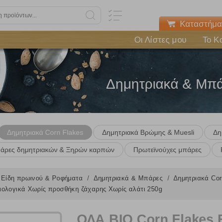
Καταστήμα
Οι Λίστες μου
Το Κ
Δημητριακά & Μπ
Δημητριακά Corn Flakes
Δημητριακά Βρώμης & Muesli
Δη
άρες δημητριακών & Ξηρών καρπών
Πρωτεϊνούχες μπάρες
Είδη πρωινού & Ροφήματα
Δημητριακά & Μπάρες
Δημητριακά Co
ιολογικά Χωρίς προσθήκη ζάχαρης Χωρίς αλάτι 250g
ΟΛΑ BIO Corn Flakes 