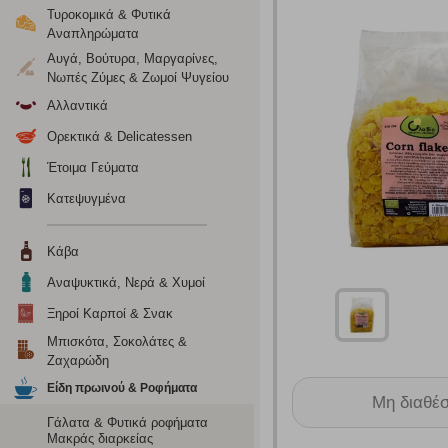
Τυροκομικά & Φυτικά
Αναπληρώματα
Αυγά, Βούτυρα, Μαργαρίνες,
Νωπές Ζύμες & Ζωμοί Ψυγείου
Αλλαντικά
Ορεκτικά & Delicatessen
Έτοιμα Γεύματα
Κατεψυγμένα
Κάβα
Αναψυκτικά, Νερά & Χυμοί
Ρυθμίσεις
Ξηροί Καρποί & Σνακ
Μπισκότα, Σοκολάτες &
Ζαχαρώδη
Ενημέρωση
Είδη πρωινού & Ροφήματα
Μη διαθέ
Κατά την απλή περιήγηση ή/και χρήση του ιστότοπου συλλέ
Γάλατα & Φυτικά ροφήματα
περιέχουν προσωποποιημένα χαρακτηριστικά που υποδεικνύ
Μακράς διαρκείας