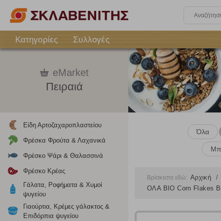
Κατηγορίες
Συλλογές
eMarket
Πειραιά
Είδη Αρτοζαχαροπλαστείου
Όλα
Φρέσκα Φρούτα & Λαχανικά
Μπ
Φρέσκο Ψάρι & Θαλασσινά
Φρέσκο Κρέας
Αρχική
Βρίσκεστε εδώ:
Γάλατα, Ροφήματα & Χυμοί
ΟΛΑ BIO Corn Flakes Β
ψυγείου
Γιαούρτια, Κρέμες γάλακτος &
Επιδόρπια ψυγείου