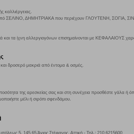
ερο δημοφιλείς και να βλέπουμε την αλληλεπίδραση του χρήστη και το χρόνο
 Αν δεν επιτρέψετε την αποδοχή αυτής της κατηγορίας cookies, δεν θα γνωρί
ς καλλιέργειας.
η από ΣΕΛΙΝΟ, ΔΗΜΗΤΡΙΑΚΑ που περιέχουν ΓΛΟΥΤΕΝΗ, ΣΟΓΙΑ, Σ
τη λειτουργία του ιστότοπου και ενεργοποιημένη. Έχετε ωστόσο τη δυνατότη
κά και τα ίχνη αλλεργιογόνων επισημαίνονται με ΚΕΦΑΛΑΙΟΥΣ χαρ
, με το ενδεχόμενο σε αυτήν την περίπτωση ορισμένα τμήματα του ιστότοπου 
ης
Αποθήκευση ρυθμίσεων
Α
ό και δροσερό μακριά από έντομα & οσμές.
ποσότητα της αρεσκείας σας και στη συνέχεια προσθέστε γάλα ή όπ
μοποιήστε μέλι ή σιρόπι σφενδάμου.
ή
πόλεως 5, 145 65 Άγιος Στέφανος, Αττική - Τηλ.: 210 6215600