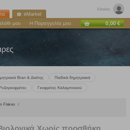
Είσοδος
τα
eMarket
0,00 €
αλάθι μου
Η Παραγγελία μου
άρες
μητριακά Bran & Διαίτης
Παιδικά δημητριακά
Ρυζογκοφρέτες
Γκοφρέτες Καλαμποκιού
rn Flakes
Βιολογικά Χωρίς προσθήκη