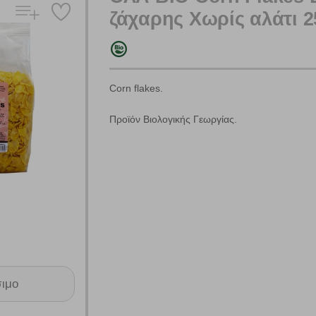
ζάχαρης Χωρίς αλάτι 
Corn flakes.
Προϊόν Βιολογικής Γεωργίας.
Πολλαπλή αναζήτηση
Χρησιμοποιήστε τη για πιο γρήγορη αναζήτηση προϊόντων.
Γράψτε τα προϊόντα που επιθυμείτε, με κόμμα ανάμεσά τους, και κάντ
κλικ στο κουμπί "Αναζήτηση". Θα εμφανιστούν αποτελέσματα από
όλες τις Κατηγορίες και για κάθε προϊόν.
 Cookies
σιμο
γουμε αυτόματα δεδομένα σύνδεσης και πληροφορίες σχετικές με την περι
ουν την ταυτότητά σας. Τα cookies είναι μικρά αρχεία κειμένου τα οπο