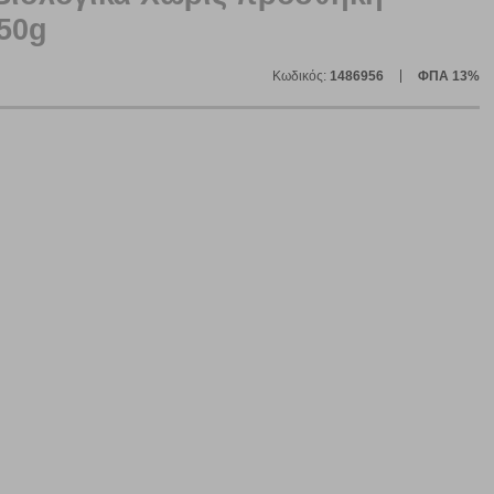
250g
Κωδικός:
1486956
ΦΠΑ 13%
ε
ήγησή σας, οι οποίες είναι μη εξατομικευμένες και σπάνια
ία, μέσω του προγράμματος περιήγησης εγκαθίστανται στον