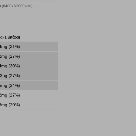
να ορισθούν από εμάς ή /και από τρίτους παρόχους, των
 (8400kJ/2000kcal).
ειτουργίες ενδέχεται να μην λειτουργούν σωστά.
g (1 μπάρα)
α επιλέξετε, μπορεί να χρησιμοποιηθούν από τους ανωτέρω
στόχευσης λειτουργούν αναγνωρίζοντας με μοναδικό τρόπο
4mg (31%)
αφημίσεις μας σε διαφορετικούς ιστότοπους.
2mg (27%)
4mg (30%)
3μg (27%)
μπορούμε να βελτιώσουμε την απόδοσή του. Μας βοηθούν
5mg (24%)
 παραμονής του. Οι πληροφορίες που συλλέγονται από αυτά
ζουμε πότε έχετε επισκεφθεί την τοποθεσία μας.
2mg (27%)
8mg (20%)
Πάντα Ενεργό
τα να ρυθμίσετε το πρόγραμμα περιήγησής σας ώστε να
να μη λειτουργούν.