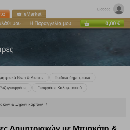
Είσοδος
τα
eMarket
0,00 €
αλάθι μου
Η Παραγγελία μου
άρες
μητριακά Bran & Διαίτης
Παιδικά δημητριακά
Ρυζογκοφρέτες
Γκοφρέτες Καλαμποκιού
ριακών & Ξηρών καρπών
ς Δημητριακών με Μπισκότο &