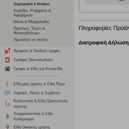
Δημητριακά & Μπάρες
Καφέδες, Ροφήματα &
Αφεψήματα
Μέλια & Μαρμελάδες
Πληροφορίες Προϊό
Πραλίνες, Ταχίνι &
Φιστικοβούτυρο
Ρυθμίσεις
Πρωτεΐνες σε σκόνη
Διατροφική Δήλωση
Βρεφικές & Παιδικές τροφές
Τρόφιμα Παντοπωλείου
Ενημέρωση
Τροφές & Είδη για Κατοικίδια
Κατά την απλή περιήγηση ή/και χρήση του ιστότοπου συλλέ
περιέχουν προσωποποιημένα χαρακτηριστικά που υποδεικνύ
Είδη μιας χρήσης & Είδη Πάρτι
υπολογιστή ή την ηλεκτρονική συσκευή σας, προσθέτοντας λε
σας. Η κατηγορία των απολύτως απαραίτητων cookies για την 
Χαρτικά, Πάνες & Σερβιέτες
σχετικό κουμπί επάνω δεξιά, αφού ενημερωθείτε σχετικά. Ωσ
Καλλυντικά & Είδη Προσωπικής
σας ή/και της χρήσης των υπηρεσιών μας.
Δείτε περισσότερα
υγιεινής
Απορρυπαντικά & Είδη
Καθαρισμού
Λειτουργικά cookies
Είδη Οικιακής χρήσης