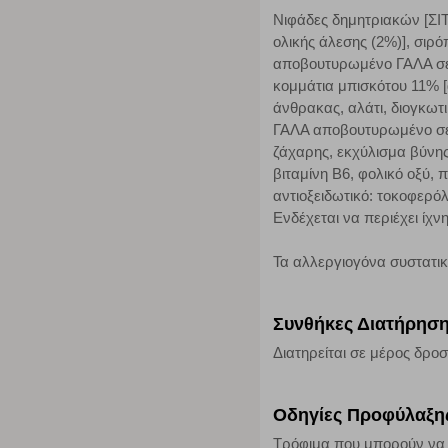
Νιφάδες δημητριακών [ΣΙΤ
ολικής άλεσης (2%)], σιρ
αποβουτυρωμένο ΓΑΛΑ σε 
κομμάτια μπισκότου 11% [
άνθρακας, αλάτι, διογκωτ
ΓΑΛΑ αποβουτυρωμένο σε σ
ζάχαρης, εκχύλισμα βύνης 
βιταμίνη Β6, φολικό οξύ, 
αντιοξειδωτικό: τοκοφερόλ
Ενδέχεται να περιέχει 
Τα αλλεργιογόνα συστατι
Συνθήκες Διατήρησ
Διατηρείται σε μέρος δροσ
Οδηγίες Προφύλαξη
Τρόφιμα που μπορούν να κ