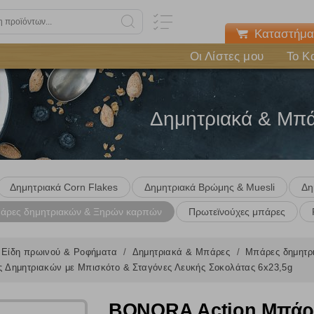
Καταστήμα
Οι Λίστες μου
Το Κ
Δημητριακά & Μπ
Δημητριακά Corn Flakes
Δημητριακά Βρώμης & Muesli
Δη
άρες δημητριακών & Ξηρών καρπών
Πρωτεϊνούχες μπάρες
Είδη πρωινού & Ροφήματα
Δημητριακά & Μπάρες
Μπάρες δημητ
Δημητριακών με Μπισκότο & Σταγόνες Λευκής Σοκολάτας 6x23,5g
BONORA Action Μπάρε