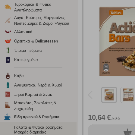
Τυροκομικά & Φυτικά
Αναπληρώματα
Αυγά, Βούτυρα, Μαργαρίνες,
Νωπές Ζύμες & Ζωμοί Ψυγείου
Αλλαντικά
Ορεκτικά & Delicatessen
Έτοιμα Γεύματα
Κατεψυγμένα
Κάβα
Αναψυκτικά, Νερά & Χυμοί
Ξηροί Καρποί & Σνακ
Μπισκότα, Σοκολάτες &
Ζαχαρώδη
10,64 €
Είδη πρωινού & Ροφήματα
/κιλό
Γάλατα & Φυτικά ροφήματα
Μακράς διαρκείας
0
τεμ.