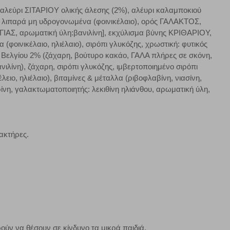
 αλεύρι ΣΙΤΑΡΙΟΥ ολικής άλεσης (2%), αλέυρι καλαμποκιού
ικά λιπαρά μη υδρογονωμένα (φοινικέλαιο), ορός ΓΑΛΑΚΤΟΣ,
πόρριψη όλων
Αποδοχή όλων
ΙΑΣ, αρωματική ύλη:βανιλίνη], εκχύλισμα βύνης ΚΡΙΘΑΡΙΟΥ,
φοινικέλαιο, ηλιέλαιο), σιρόπι γλυκόζης, χρωστική: φυτικός
ς Βελγίου 2% (ζάχαρη, βούτυρο κακάο, ΓΑΛΑ πλήρες σε σκόνη,
λίνη), ζάχαρη, σιρόπι γλυκόζης, ιμβερτοποιημένο σιρόπι
ιο, ηλιέλαιο), βιταμίνες & μέταλλα (ριβοφλαβίνη, νιασίνη,
ρίνη, γαλακτωματοποιητής: λεκιθίνη ηλιάνθου, αρωματική ύλη,
ακτήρες.
ούν να θέσουν σε κίνδυνο τα μικρά παιδιά.