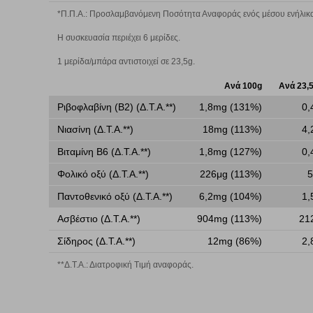
ων λειτουργιών και εξατομίκευσης, όπως π.χ. ζωντανή συνομιλία. Μπορούν 
*Π.Π.Α.: Προσλαμβανόμενη Ποσότητα Αναφοράς ενός μέσου ενήλικα
την αποδοχή αυτής της κατηγορίας cookies, ορισμένες ή όλες από αυτές τις λ
H συσκευασία περιέχει 6 μερίδες.
1 μερίδα/μπάρα αντιστοιχεί σε 23,5g.
Ανά 100g
Ανά 23,5
άτες μας (με αντικείμενο τη διαφήμιση) μέσω του ιστότοπού μας. Εφ’ όσον τ
ι για την εμφάνιση σχετικών διαφημίσεων σε άλλες τοποθεσίες. Τα cookies 
Ριβοφλαβίνη (Β2) (Δ.Τ.Α.**)
1,8mg (131%)
0,
έξετε τη συγκεκριμένη κατηγορία cookies, δεν θα λαμβάνετε στοχευμένες δι
Νιασίνη (Δ.Τ.Α.**)
18mg (113%)
4,
Βιταμίνη Β6 (Δ.Τ.Α.**)
1,8mg (127%)
0,
Φολικό οξύ (Δ.Τ.Α.**)
226μg (113%)
5
τα να ενημερωνόμαστε για την επισκεψιμότητα του ιστότοπού μας, ώστε να 
Παντοθενικό οξύ (Δ.Τ.Α.**)
6,2mg (104%)
1,
ερο δημοφιλείς και να βλέπουμε την αλληλεπίδραση του χρήστη και το χρόνο
 Αν δεν επιτρέψετε την αποδοχή αυτής της κατηγορίας cookies, δεν θα γνωρί
Ασβέστιο (Δ.Τ.Α.**)
904mg (113%)
21
Σίδηρος (Δ.Τ.Α.**)
12mg (86%)
2,
**Δ.Τ.Α.: Διατροφική Τιμή αναφοράς.
τη λειτουργία του ιστότοπου και ενεργοποιημένη. Έχετε ωστόσο τη δυνατότη
, με το ενδεχόμενο σε αυτήν την περίπτωση ορισμένα τμήματα του ιστότοπου 