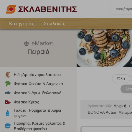
Κατηγορίες
Συλλογές
eMarket
Πειραιά
Είδη Αρτοζαχαροπλαστείου
Όλα
Φρέσκα Φρούτα & Λαχανικά
Μπ
Φρέσκο Ψάρι & Θαλασσινά
Φρέσκο Κρέας
Αρχική
Βρίσκεστε εδώ:
Γάλατα, Ροφήματα & Χυμοί
BONORA Action Μπάρες 
ψυγείου
Γιαούρτια, Κρέμες γάλακτος &
Επιδόρπια ψυγείου