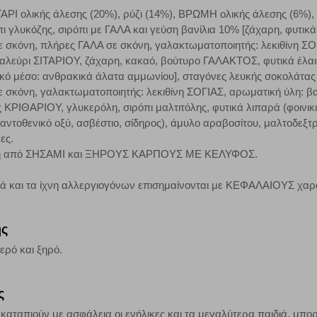
ΑΡΙ ολικής άλεσης (20%), ρύζι (14%), ΒΡΩΜΗ ολικής άλεσης (6%),
όπι γλυκόζης, σιρόπι με ΓΑΛΑ και γεύση βανίλια 10% [ζάχαρη, φυτ
Αποθήκευση ρυθμίσεων
Α
σκόνη, πλήρες ΓΑΛΑ σε σκόνη, γαλακτωματοποιητής: λεκιθίνη ΣΟΓ
αλεύρι ΣΙΤΑΡΙΟΥ, ζάχαρη, κακαό, βούτυρο ΓΑΛΑΚΤΟΣ, φυτικά έλαια (
ικό μέσο: ανθρακικά άλατα αμμωνίου], σταγόνες λευκής σοκολάτα
κόνη, γαλακτωματοποιητής: λεκιθίνη ΣΟΓΙΑΣ, αρωματική ύλη: βανι
ΚΡΙΘΑΡΙΟΥ, γλυκερόλη, σιρόπι μαλτιτόλης, φυτικά λιπαρά (φοινικέλε
παντοθενικό οξύ, ασβέστιο, σίδηρος), άμυλο αραβοσίτου, μαλτοδεξτ
ες.
ίχνη από ΣΗΣΑΜΙ και ΞΗΡΟΥΣ ΚΑΡΠΟΥΣ ΜΕ ΚΕΛΥΦΟΣ.
κά και τα ίχνη αλλεργιογόνων επισημαίνονται με ΚΕΦΑΛΑΙΟΥΣ χαρ
ης
ερό και ξηρό.
ς
αταπιούν με ασφάλεια οι ενήλικες και τα μεγαλύτερα παιδιά, μπορ