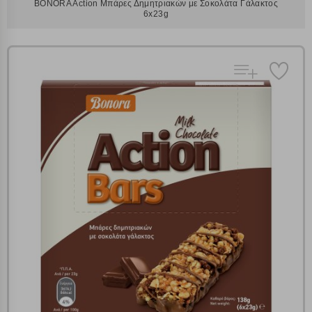
BONORA Action Μπάρες Δημητριακών με Σοκολάτα Γάλακτος
6x23g