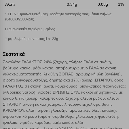
Αλάτι
0,34g
0,08g
1%
Λειτουργικά cookies
*Π.Π.Α.: Προσλαμβανόμενη Ποσότητα Αναφοράς ενός μέσου ενήλικα
(8400kJ/2000kcal).
Cookies στόχευσης
H συσκευασία περιέχει 6 μερίδες.
1 μερίδα/μπάρα αντιστοιχεί σε 23g.
Cookies απόδοσης
Συστατικά
Απολύτως απαραίτητα cookies
Πάντα Ενεργό
Σοκολάτα ΓΑΛΑΚΤΟΣ 24% (ζάχαρη, πλήρες ΓΑΛΑ σε σκόνη,
βούτυρο κακάο, μάζα κακάο, αποβουτυρωμένο ΓΑΛΑ σε σκόνη,
γαλακτωματοποιητής: λεκιθίνη ΣΟΓΙΑΣ, αρωμαρική ύλη βανιλίνη),
Αποθήκευση ρυθμίσεων
σιρόπι ολιγοφρουκτόζης, δημητριακά 17% (αλεύρι ΣΙΤΑΡΙΟΥ, ορός
ΓΑΛΑΚΤΟΣ σε σκόνη, αλάτι, κουρκουμάς, διογκωτικός παράγοντας:
Απόρριψη όλων
ανθρακικό νάτριο), νιφάδες ΒΡΩΜΗΣ 17%, κόκκοι δημητριακών με
κακάο 6,7% (αλεύρι καλαμποκιού, ζάχαρη, αλεύρι ρυζιού, αλεύρι
Αποδοχή όλων
ΣΙΤΑΡΙΟΥ, σκόνη κακάο χαμηλών λιπαρών, εκχύλισμα βύνης
ΚΡΙΘΑΡΙΟΥ, αλάτι, σιρόπι γλυκόζης, αρωματικές ύλες, κανέλα),
υγροσκοπικό μέσο (σιρόπι σορβιτόλης, γλυκερόλη), φρουκτόζη,
ηλιέλαιο, νιφάδες καρύδας, μάζα κακάο, αλάτι,
γαλακτωματοποιητής: λεκιθίνη ΣΟΓΙΑΣ. Ενδέχεται να περιέχει ίχνη