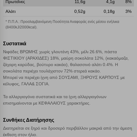
Πρωτεΐνες
11,6g
4,1g
8%
Αλάτι
0,52g
0,18g
3%
Αποθήκευση ρυθμίσεων
* Π.Π.Α.: Προσλαμβανόμενη Ποσότητα Αναφοράς ενός μέσου ενήλικα
(8400kJ/2000kcal).
Απόρριψη όλων
Συστατικά
Αποδοχή όλων
Νιφάδες ΒΡΩΜΗΣ χωρίς γλουτένη 43%, μέλι 26.6%, πάστα
ΦΙΣΤΙΚΙΟΥ (ΑΡΑΧΙΔΕΣ) 18%, μαύρη σοκολάτα 12%, (κακαόμαζα,
ζάχαρη καρύδας, βούτυρο κακάο), θαλασσινό αλάτι 0.4%. Η
σοκολάτα περιέχει τουλάχιστον 72% στερεά κακάο.
Μπορεί να περιέχει ίχνη από ΣΟΥΣΑΜΙ, ΞΗΡΟΥΣ ΚΑΡΠΟΥΣ με
κέλυφος, ΓΑΛΑ& ΣΟΓΙΑ.
Τα αλλεργιογόνα συστατικά και τα ίχνη αλλεργιογόνων
επισημαίνονται με ΚΕΦΑΛΑΙΟΥΣ χαρακτήρες.
Συνθήκες Διατήρησης
Διατηρείται σε ξηρό και δροσερό περιβάλλον μακριά από την άμεση
έκθεση στον ήλιο.