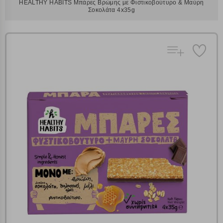
HEALTHY HABITS Μπάρες Βρώμης με Φιστικοβούτυρο & Μαύρη
Σοκολάτα 4x35g