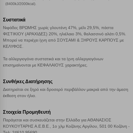
(8400kJ/2000kcal).
Απόρριψη όλων
Συστατικά
Αποδοχή όλων
Νιφάδες ΒΡΩΜΗΣ χωρίς γλουτένη 47%, μέλι 29,5%, πάστα
ΦΙΣΤΙΚΙΟΥ (ΑΡΑΧΙΔΕΣ) 20%, ηλιέλαιο 3%, θαλασσινό αλάτι 0,5%.
Μπορεί να περιέχει ίχνη από ΣΟΥΣΑΜΙ & ΞΗΡΟΥΣ ΚΑΡΠΟΥΣ με
ΚΕΛΥΦΟΣ.
Τα αλλεργιογόνα συστατικά και τα ίχνη αλλεργιογόνων
επισημαίνονται με ΚΕΦΑΛΑΙΟΥΣ χαρακτήρες.
Συνθήκες Διατήρησης
Διατηρείται σε ξηρό και δροσερό περιβάλλον μακριά από την άμεση
έκθεση στον ήλιο.
Στοιχεία Προμηθευτή
Παράγεται και συσκευάζεται στην Ελλάδα για ΑΘΑΝΑΣΙΟΣ
ΚΟΥΚΟΥΤΑΡΗΣ Α.Ε.Β.Ε., 1ο χλμ Κοζάνης Αργίλου, 501 00 Κοζάνη -
Τηλ: 24610 95690