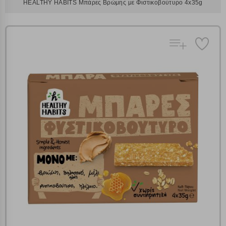
HEALTHY HABITS Μπάρες Βρώμης με Φιστικοβούτυρο 4x35g