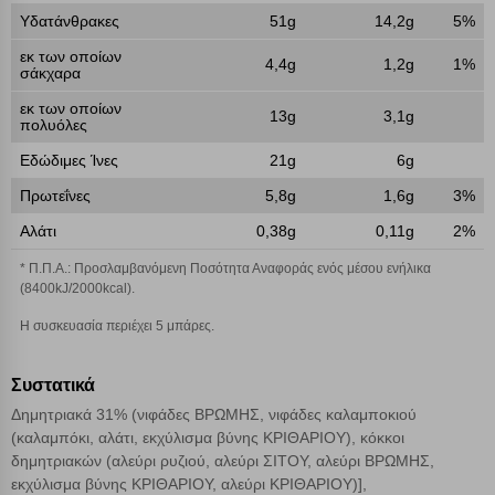
Υδατάνθρακες
51g
14,2g
5%
Λειτουργικά cookies
εκ των οποίων
4,4g
1,2g
1%
σάκχαρα
εκ των οποίων
Cookies στόχευσης
13g
3,1g
πολυόλες
Εδώδιμες Ίνες
21g
6g
Cookies απόδοσης
Πρωτεΐνες
5,8g
1,6g
3%
Αλάτι
0,38g
0,11g
2%
Απολύτως απαραίτητα cookies
Πάντα Ενεργό
* Π.Π.Α.: Προσλαμβανόμενη Ποσότητα Αναφοράς ενός μέσου ενήλικα
(8400kJ/2000kcal).
Αποθήκευση ρυθμίσεων
Η συσκευασία περιέχει 5 μπάρες.
Απόρριψη όλων
Συστατικά
Δημητριακά 31% (νιφάδες ΒΡΩΜΗΣ, νιφάδες καλαμποκιού
Αποδοχή όλων
(καλαμπόκι, αλάτι, εκχύλισμα βύνης ΚΡΙΘΑΡΙΟΥ), κόκκοι
δημητριακών (αλεύρι ρυζιού, αλεύρι ΣΙΤΟΥ, αλεύρι ΒΡΩΜΗΣ,
εκχύλισμα βύνης ΚΡΙΘΑΡΙΟΥ, αλεύρι ΚΡΙΘΑΡΙΟΥ)],