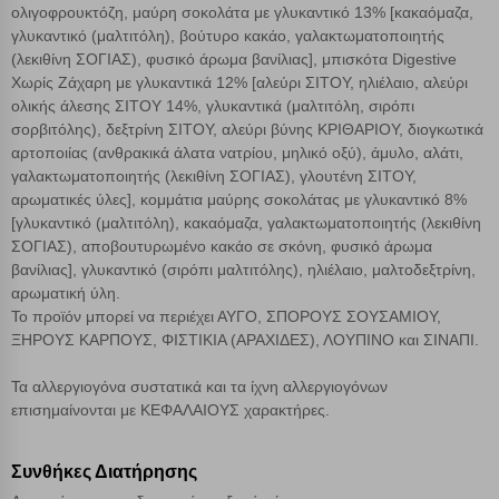
ολιγοφρουκτόζη, μαύρη σοκολάτα με γλυκαντικό 13% [κακαόμαζα,
γλυκαντικό (μαλτιτόλη), βούτυρο κακάο, γαλακτωματοποιητής
(λεκιθίνη ΣΟΓΙΑΣ), φυσικό άρωμα βανίλιας], μπισκότα Digestive
Χωρίς Ζάχαρη με γλυκαντικά 12% [αλεύρι ΣΙΤΟΥ, ηλιέλαιο, αλεύρι
ολικής άλεσης ΣΙΤΟΥ 14%, γλυκαντικά (μαλτιτόλη, σιρόπι
σορβιτόλης), δεξτρίνη ΣΙΤΟΥ, αλεύρι βύνης ΚΡΙΘΑΡΙΟΥ, διογκωτικά
αρτοποιίας (ανθρακικά άλατα νατρίου, μηλικό οξύ), άμυλο, αλάτι,
γαλακτωματοποιητής (λεκιθίνη ΣΟΓΙΑΣ), γλουτένη ΣΙΤΟΥ,
αρωματικές ύλες], κομμάτια μαύρης σοκολάτας με γλυκαντικό 8%
[γλυκαντικό (μαλτιτόλη), κακαόμαζα, γαλακτωματοποιητής (λεκιθίνη
ΣΟΓΙΑΣ), αποβουτυρωμένο κακάο σε σκόνη, φυσικό άρωμα
βανίλιας], γλυκαντικό (σιρόπι μαλτιτόλης), ηλιέλαιο, μαλτοδεξτρίνη,
αρωματική ύλη.
Το προϊόν μπορεί να περιέχει ΑΥΓΟ, ΣΠΟΡΟΥΣ ΣΟΥΣΑΜΙΟΥ,
ΞΗΡΟΥΣ ΚΑΡΠΟΥΣ, ΦΙΣΤΙΚΙΑ (ΑΡΑΧΙΔΕΣ), ΛΟΥΠΙΝΟ και ΣΙΝΑΠΙ.
Τα αλλεργιογόνα συστατικά και τα ίχνη αλλεργιογόνων
επισημαίνονται με ΚΕΦΑΛΑΙΟΥΣ χαρακτήρες.
Συνθήκες Διατήρησης