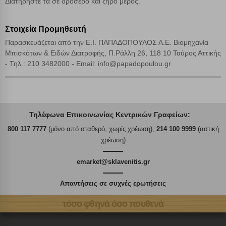
Διατηρήστε τα σε δροσερό και ξηρό μέρος.
Στοιχεία Προμηθευτή
Παρασκευάζεται από την Ε.Ι. ΠΑΠΑΔΟΠΟΥΛΟΣ Α.Ε. Βιομηχανία
Μπισκότων & Ειδών Διατροφής, Π.Ράλλη 26, 118 10 Ταύρος Αττικής
- Τηλ.: 210 3482000 - Email: info@papadopoulou.gr
Τηλέφωνα Επικοινωνίας Κεντρικών Γραφείων:
800 117 7777
(μόνο από σταθερό, χωρίς χρέωση),
214 100 9999
(αστική
χρέωση)
emarket@sklavenitis.gr
Απαντήσεις σε συχνές ερωτήσεις
τόσο φθηνά όσο πουθενά