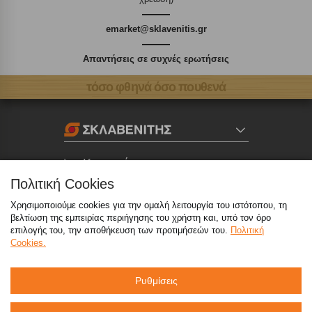
emarket@sklavenitis.gr
Απαντήσεις σε συχνές ερωτήσεις
τόσο φθηνά όσο πουθενά
Καταστήματα
Πολιτική Cookies
eMarket
Χρησιμοποιούμε cookies για την ομαλή λειτουργία του ιστότοπου, τη
βελτίωση της εμπειρίας περιήγησης του χρήστη και, υπό τον όρο
επιλογής του, την αποθήκευση των προτιμήσεών του.
Πολιτική
800 117 7777
(μόνο από σταθερό, χωρίς χρέωση)
,
Cookies.
214 100 9999
(αστική χρέωση)
Ρυθμίσεις
info@sklavenitis.gr