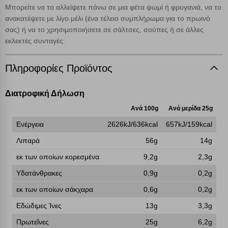
απολύτως απαραίτητων cookies για την ομαλή λειτουργία του
Μπορείτε να το αλλείψετε πάνω σε μια φέτα ψωμί ή φρυγανιά, να το
ιστότοπου είναι η μόνη ενεργοποιημένη. Έχετε τη δυνατότητα να
ανακατέψετε με λίγο μέλι (ένα τέλειο συμπλήρωμα για το πρωινό
επιλέξετε τις λοιπές κατηγορίες κάνοντας κλικ στο σχετικό κουμπί
σας) ή να το χρησιμοποιήσετε σε σάλτσες, σούπες ή σε άλλες
επάνω δεξιά, αφού ενημερωθείτε σχετικά. Ωστόσο θα πρέπει να
εκλεκτές συνταγές.
γνωρίζετε ότι αποκλεισμός ορισμένων κατηγοριών αρχείων cookies,
μπορεί να επηρεάσει την εμπειρία της περιήγησής σας ή/και της
χρήσης των υπηρεσιών μας.
Δείτε περισσότερα
Πληροφορίες Προϊόντος
Λειτουργικά cookies
Διατροφική Δήλωση
Ανά 100g
Ανά μερίδα 25g
Cookies στόχευσης
Ενέργεια
2626kJ/636kcal
657kJ/159kcal
Λιπαρά
56g
14g
Cookies απόδοσης
εκ των οποίων κορεσμένα
9,2g
2,3g
Υδατάνθρακες
0,9g
0,2g
Απολύτως απαραίτητα cookies
Πάντα Ενεργό
εκ των οποίων σάκχαρα
0,6g
0,2g
Εδώδιμες Ίνες
13g
3,3g
Αποθήκευση ρυθμίσεων
Πρωτεΐνες
25g
6,2g