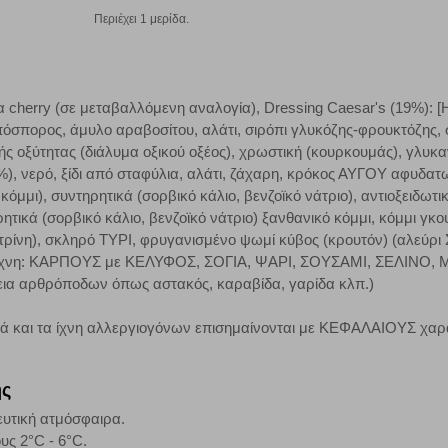
έξετε τη συγκεκριμένη κατηγορία cookies, δεν θα λαμβάνετε στοχευμένες δι
Περιέχει 1 μερίδα.
νια cherry (σε μεταβαλλόμενη αναλογία), Dressing Caesar's (19%):
τα να ενημερωνόμαστε για την επισκεψιμότητα του ιστότοπού μας, ώστε να 
πορος, άμυλο αραβοσίτου, αλάτι, σιρόπι γλυκόζης-φρουκτόζης, συ
ερο δημοφιλείς και να βλέπουμε την αλληλεπίδραση του χρήστη και το χρόνο
ής οξύτητας (διάλυμα οξικού οξέος), χρωστική (κουρκουμάς), γλυκα
 Αν δεν επιτρέψετε την αποδοχή αυτής της κατηγορίας cookies, δεν θα γνωρί
70%), νερό, ξίδι από σταφύλια, αλάτι, ζάχαρη, κρόκος ΑΥΓΟΥ αφυδ
κόμμι), συντηρητικά (σορβικό κάλιο, βενζοϊκό νάτριο), αντιοξειδωτ
ητικά (σορβικό κάλιο, βενζοϊκό νάτριο) ξανθανικό κόμμι, κόμμι γκ
τρίνη), σκληρό ΤΥΡΙ, φρυγανισμένο ψωμί κύβος (κρουτόν) (αλεύρι ΣΙ
τη λειτουργία του ιστότοπου και ενεργοποιημένη. Έχετε ωστόσο τη δυνατότη
σε ίχνη: ΚΑΡΠΟΥΣ με ΚΕΛΥΦΟΣ, ΣΟΓΙΑ, ΨΑΡΙ, ΣΟΥΣΑΜΙ, ΣΕΛΙΝΟ
, με το ενδεχόμενο σε αυτήν την περίπτωση ορισμένα τμήματα του ιστότοπου 
ια αρθρόποδων όπως αστακός, καραβίδα, γαρίδα κλπ.)
κά και τα ίχνη αλλεργιογόνων επισημαίνονται με ΚΕΦΑΛΑΙΟΥΣ χαρ
Αποθήκευση ρυθμίσεων
Α
ης
ευτική ατμόσφαιρα.
υς 2°C - 6°C.