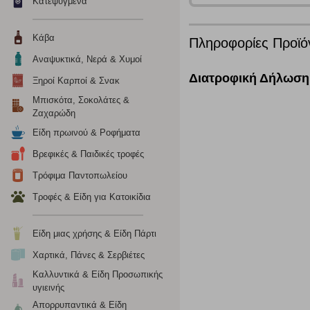
Κατεψυγμένα
Κάβα
Ενημέρωση
Πληροφορίες Προϊό
Αναψυκτικά, Νερά & Χυμοί
Κατά την απλή περιήγηση ή/και χρήση του ιστότοπου συλλέ
Διατροφική Δήλωση
Ξηροί Καρποί & Σνακ
περιέχουν προσωποποιημένα χαρακτηριστικά που υποδεικνύ
υπολογιστή ή την ηλεκτρονική συσκευή σας, προσθέτοντας λε
Μπισκότα, Σοκολάτες &
σας. Η κατηγορία των απολύτως απαραίτητων cookies για την 
Ζαχαρώδη
σχετικό κουμπί επάνω δεξιά, αφού ενημερωθείτε σχετικά. Ωσ
Είδη πρωινού & Ροφήματα
σας ή/και της χρήσης των υπηρεσιών μας.
Δείτε περισσότερα
Βρεφικές & Παιδικές τροφές
Τρόφιμα Παντοπωλείου
Λειτουργικά cookies
Τροφές & Είδη για Κατοικίδια
Τα λειτουργικά cookies επιτρέπουν την παροχή βελτιωμέν
οποίων τις υπηρεσίες έχουμε επιλέξει. Αν δεν επιτρέψετε 
Είδη μιας χρήσης & Είδη Πάρτι
Χαρτικά, Πάνες & Σερβιέτες
Cookies στόχευσης
Καλλυντικά & Είδη Προσωπικής
υγιεινής
Η συγκεκριμένη κατηγορία cookies ρυθμίζεται από συνεργ
Απορρυπαντικά & Είδη
για τη δημιουργία ενός προφίλ των ενδιαφερόντων σας κα