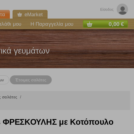
Είσοδος
τα
eMarket
0,00 €
αλάθι μου
Η Παραγγελία μου
τικά γευμάτων
ων
Έτοιμες σαλάτες
ς σαλάτες
's ΦΡΕΣΚΟΥΛΗΣ με Κοτόπουλο