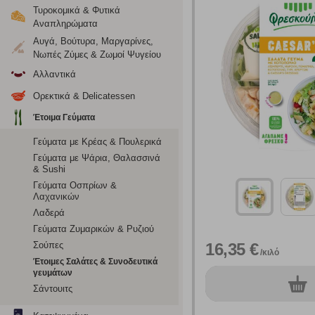
Τυροκομικά & Φυτικά
Αναπληρώματα
Αυγά, Βούτυρα, Μαργαρίνες,
Νωπές Ζύμες & Ζωμοί Ψυγείου
Αλλαντικά
Ορεκτικά & Delicatessen
Έτοιμα Γεύματα
Γεύματα με Κρέας & Πουλερικά
Γεύματα με Ψάρια, Θαλασσινά
& Sushi
Γεύματα Οσπρίων &
Λαχανικών
Λαδερά
Γεύματα Ζυμαρικών & Ρυζιού
Σούπες
16,35 €
/κιλό
Έτοιμες Σαλάτες & Συνοδευτικά
γευμάτων
0
τεμ.
Σάντουιτς
Ρυθμίσεις