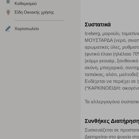
Καθαρισμού
το πρόγραμμα περιήγησης και τη συσκευή σας. Αν δεν επιλ
Είδη Οικιακής χρήσης
Cookies απόδοσης
Συστατικά
Χαρτοπωλείο
Iceberg, μαρούλι, τοματί
Η συγκεκριμένη κατηγορία cookies μας δίνει τη δυνατότη
ΜΟΥΣΤΑΡΔΑ (νερό, σιναπόσ
να γνωρίζουμε ποιες σελίδες είναι περισσότερο, ή λιγότ
αρωματικές ύλες, ρυθμιστ
τα cookies είναι συγκεντρωτικές και, συνεπώς, ανώνυμες.
(φυτικό έλαιο (ηλιέλαιο 
(κόμμι γκουάρ, ξανθανικό 
Απολύτως απαραίτητα cookies
σκόνη, μπαχαρικά, συντηρ
ταπιόκας, αλάτι, μαλτοδεξ
Η συγκεκριμένη κατηγορία cookies είναι απαραίτητη για 
Ενδέχεται να περιέχει 
αποκλείει ή να σας ειδοποιεί σχετικά με αυτά τα cookies
(*ΚΑΡΚΙΝΟΕΙΔΗ: οικογένε
Τα αλλεργιογόνα συστατι
Συνθήκες Διατήρησ
Συσκευάζεται σε προστατ
Διατηρείται στο ψυγείο στο