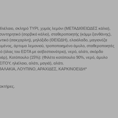
αφημίσεις μας σε διαφορετικούς ιστότοπους.
 [Ηλιέλαιο, σκληρό ΤΥΡΙ, χυμός λεμόνι (ΜΕΤΑΔΙΘΕΙΩΔΕΣ κάλιο),
μπορούμε να βελτιώσουμε την απόδοσή του. Μας βοηθούν
ντηρητικό (σορβικό κάλιο), σταθεροποιητής (κόμμι ξανθάνης),
 παραμονής του. Οι πληροφορίες που συλλέγονται από αυτά
ντικό (σακχαρίνη), μηλόξιδο (ΘΕΙΩΔΗ), ελαιόλαδο, μαγιονέζα
ζουμε πότε έχετε επισκεφθεί την τοποθεσία μας.
ατωμένος, άρτυμα λεμονιού, τροποποιημένο άμυλο, σταθεροποιητές
ικό (όλας του EDTA με ασβεστιονάτριο), νερό, αλάτι, σκόρδο
Πάντα Ενεργό
ουάρ), Κοτόπουλο (15%): (Φιλέτο κοτόπουλο 90%, νερό, άμυλο
ΤΟΥ, ηλιέλαιο, αλάτι, μαγιά), αλάτι.
τα να ρυθμίσετε το πρόγραμμα περιήγησής σας ώστε να
, ΜΑΛΑΚΙΑ, ΛΟΥΠΙΝΟ, ΑΡΑΧΙΔΕΣ, ΚΑΡΚΙΝΟΕΙΔΗ*
να μη λειτουργούν.
ακτήρες.
πόρριψη όλων
Αποδοχή όλων