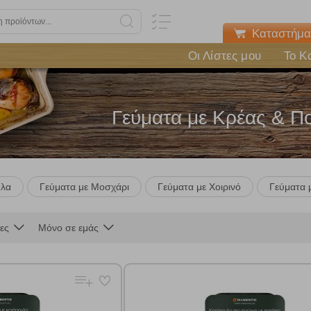
Καταστήμα
Οι Λίστες μου
Το Κ
Γεύματα με Κρέας & Π
λα
Γεύματα με Μοσχάρι
Γεύματα με Χοιρινό
Γεύματα 
ες
Μόνο σε εμάς
Πολλαπλή αναζήτηση
Χρησιμοποιήστε τη για πιο γρήγορη αναζήτηση προϊόντων.
Γράψτε τα προϊόντα που επιθυμείτε, με κόμμα ανάμεσά τους, και κάντ
κλικ στο κουμπί "Αναζήτηση". Θα εμφανιστούν αποτελέσματα από
όλες τις Κατηγορίες και για κάθε προϊόν.