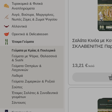
Ρυθμίσεις
Τυροκομικά & Φυτικά
Αναπληρώματα
Αυγά, Βούτυρα, Μαργαρίνες,
Νωπές Ζύμες & Ζωμοί Ψυγείου
Ενημέρωση
Αλλαντικά
Κατά την απλή περιήγηση ή/και χρήση του ιστότοπου συλλέ
Ορεκτικά & Delicatessen
περιέχουν προσωποποιημένα χαρακτηριστικά που υποδεικνύ
Σαλάτα Κινόα με Κ
Έτοιμα Γεύματα
υπολογιστή ή την ηλεκτρονική συσκευή σας, προσθέτοντας λε
ΣΚΛΑΒΕΝΙΤΗΣ Παρ
σας. Η κατηγορία των απολύτως απαραίτητων cookies για την 
Γεύματα με Κρέας & Πουλερικά
σχετικό κουμπί επάνω δεξιά, αφού ενημερωθείτε σχετικά. Ωσ
Γεύματα με Ψάρια, Θαλασσινά
σας ή/και της χρήσης των υπηρεσιών μας.
Δείτε περισσότερα
& Sushi
13,21 €
Γεύματα Οσπρίων &
/κιλό
Λαχανικών
Λειτουργικά cookies
Λαδερά
0
Γεύματα Ζυμαρικών & Ρυζιού
Τα λειτουργικά cookies επιτρέπουν την παροχή βελτιωμέν
Σούπες
οποίων τις υπηρεσίες έχουμε επιλέξει. Αν δεν επιτρέψετε 
Έτοιμες Σαλάτες & Συνοδευτικά
γευμάτων
Σάντουιτς
Cookies στόχευσης