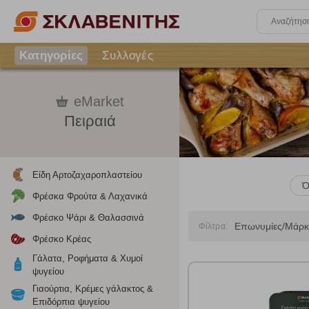
Κατηγορίες
Συλλογές
eMarket
Πειραιά
Είδη Αρτοζαχαροπλαστείου
Ό
Φρέσκα Φρούτα & Λαχανικά
Φρέσκο Ψάρι & Θαλασσινά
Επωνυμίες/Μάρκ
Φίλτρα:
Φρέσκο Κρέας
Γάλατα, Ροφήματα & Χυμοί
ψυγείου
Γιαούρτια, Κρέμες γάλακτος &
Επιδόρπια ψυγείου