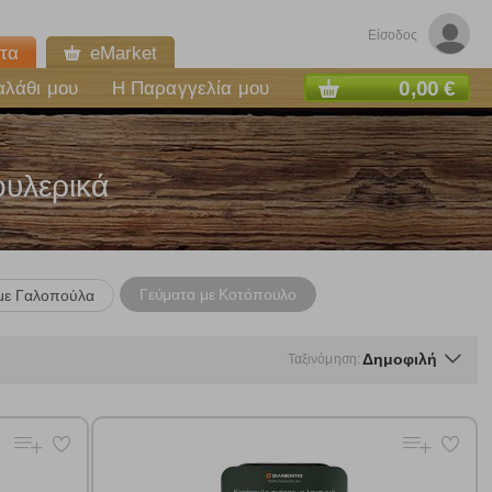
Είσοδος
τα
eMarket
0,00 €
αλάθι μου
Η Παραγγελία μου
ουλερικά
Γεύματα με Κοτόπουλο
με Γαλοπούλα
Δημοφιλή
Ταξινόμηση:
ε