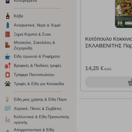
Κατεψυγμένα
Η συγκεκριμένη κατηγορία cookies ρυθμίζεται από συνεργ
για τη δημιουργία ενός προφίλ των ενδιαφερόντων σας κα
το πρόγραμμα περιήγησης και τη συσκευή σας. Αν δεν επιλ
Κάβα
Αναψυκτικά, Νερά & Χυμοί
Cookies απόδοσης
Ξηροί Καρποί & Σνακ
Κοτόπουλο Κοκκινι
Μπισκότα, Σοκολάτες &
Η συγκεκριμένη κατηγορία cookies μας δίνει τη δυνατότη
ΣΚΛΑΒΕΝΙΤΗΣ Παρ
Ζαχαρώδη
να γνωρίζουμε ποιες σελίδες είναι περισσότερο, ή λιγότ
τα cookies είναι συγκεντρωτικές και, συνεπώς, ανώνυμες.
Είδη πρωινού & Ροφήματα
Βρεφικές & Παιδικές τροφές
14,25 €
/κιλό
Απολύτως απαραίτητα cookies
Τρόφιμα Παντοπωλείου
Η συγκεκριμένη κατηγορία cookies είναι απαραίτητη για 
0
Τροφές & Είδη για Κατοικίδια
αποκλείει ή να σας ειδοποιεί σχετικά με αυτά τα cookies
Είδη μιας χρήσης & Είδη Πάρτι
Χαρτικά, Πάνες & Σερβιέτες
Καλλυντικά & Είδη Προσωπικής
υγιεινής
Απορρυπαντικά & Είδη