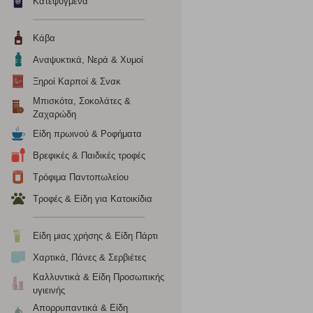
Κατεψυγμένα
το πρόγραμμα περιήγησης και τη συσκευή σας. Αν δεν επιλ
Κάβα
Cookies απόδοσης
Αναψυκτικά, Νερά & Χυμοί
Η συγκεκριμένη κατηγορία cookies μας δίνει τη δυνατότη
Ξηροί Καρποί & Σνακ
να γνωρίζουμε ποιες σελίδες είναι περισσότερο, ή λιγότ
Μπισκότα, Σοκολάτες &
τα cookies είναι συγκεντρωτικές και, συνεπώς, ανώνυμες.
Ζαχαρώδη
Είδη πρωινού & Ροφήματα
Απολύτως απαραίτητα cookies
Βρεφικές & Παιδικές τροφές
Η συγκεκριμένη κατηγορία cookies είναι απαραίτητη για 
Τρόφιμα Παντοπωλείου
αποκλείει ή να σας ειδοποιεί σχετικά με αυτά τα cookies
Τροφές & Είδη για Κατοικίδια
Είδη μιας χρήσης & Είδη Πάρτι
Χαρτικά, Πάνες & Σερβιέτες
Καλλυντικά & Είδη Προσωπικής
υγιεινής
Απορρυπαντικά & Είδη