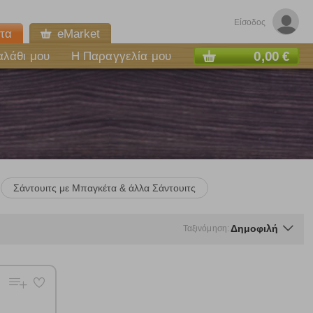
Είσοδος
τα
eMarket
0,00 €
αλάθι μου
Η Παραγγελία μου
Σάντουιτς με Μπαγκέτα & άλλα Σάντουιτς
Δημοφιλή
Ταξινόμηση:
ε