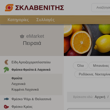
Κατηγορίες
Συλλογές
eMarket
Πειραιά
Είδη Αρτοζαχαροπλαστείου
Όλα
Μπανάνες
Φρέσκα Φρούτα & Λαχανικά
Ροδάκινα, Νεκταρίν
Φρούτα
Λαχανικά
Κομμένα Λαχανικά
Αρχική
Βρίσκεστε εδώ:
Φρέσκο Ψάρι & Θαλασσινά
Ρυθμίσεις
Φρέσκο Κρέας