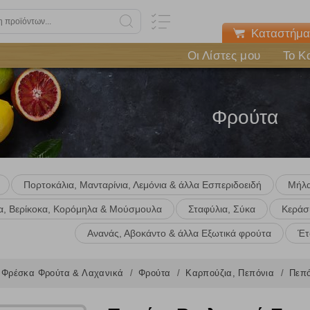
Καταστήμα
Οι Λίστες μου
Το Κ
Φρούτα
Πορτοκάλια, Μανταρίνια, Λεμόνια & άλλα Εσπεριδοειδή
Μήλα
ια, Βερίκοκα, Κορόμηλα & Μούσμουλα
Σταφύλια, Σύκα
Κεράσι
Πολλαπλή αναζήτηση
Ανανάς, Αβοκάντο & άλλα Εξωτικά φρούτα
Έτ
Χρησιμοποιήστε τη για πιο γρήγορη αναζήτηση προϊόντων.
Γράψτε τα προϊόντα που επιθυμείτε, με κόμμα ανάμεσά τους, και κάντ
Φρέσκα Φρούτα & Λαχανικά
κλικ στο κουμπί "Αναζήτηση". Θα εμφανιστούν αποτελέσματα από
Φρούτα
Καρπούζια, Πεπόνια
Πεπό
όλες τις Κατηγορίες και για κάθε προϊόν.
 Cookies