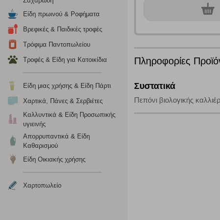
Ζαχαρώδη
το πρόγραμμα περιήγησης και τη συσκευή σας. Αν δεν επιλ
0
τεμ.
Είδη πρωινού & Ροφήματα
Βρεφικές & Παιδικές τροφές
Cookies απόδοσης
Τρόφιμα Παντοπωλείου
Η συγκεκριμένη κατηγορία cookies μας δίνει τη δυνατότη
Πληροφορίες Προϊό
Τροφές & Είδη για Κατοικίδια
να γνωρίζουμε ποιες σελίδες είναι περισσότερο, ή λιγότ
τα cookies είναι συγκεντρωτικές και, συνεπώς, ανώνυμες.
Συστατικά
Είδη μιας χρήσης & Είδη Πάρτι
Πεπόνι βιολογικής καλλιέ
Απολύτως απαραίτητα cookies
Χαρτικά, Πάνες & Σερβιέτες
Καλλυντικά & Είδη Προσωπικής
Η συγκεκριμένη κατηγορία cookies είναι απαραίτητη για 
υγιεινής
αποκλείει ή να σας ειδοποιεί σχετικά με αυτά τα cookies
Απορρυπαντικά & Είδη
Καθαρισμού
Είδη Οικιακής χρήσης
Χαρτοπωλείο