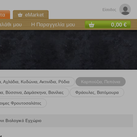
Είσοδος
τα
eMarket
0,00 €
αλάθι μου
Η Παραγγελία μου
, Αχλάδια, Κυδώνια, Ακτινίδια, Ρόδια
Καρπούζια, Πεπόνια
α, Βύσσινα, Δαμάσκηνα, Βανίλιες
Φράουλες, Βατόμουρα
οιμες Φρουτοσαλάτες
ε
νι Βιολογικό Εγχώριο