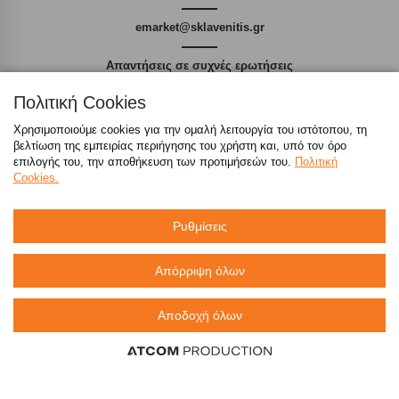
emarket@sklavenitis.gr
Απαντήσεις σε συχνές ερωτήσεις
τόσο φθηνά όσο πουθενά
Πολιτική Cookies
Χρησιμοποιούμε cookies για την ομαλή λειτουργία του ιστότοπου, τη
βελτίωση της εμπειρίας περιήγησης του χρήστη και, υπό τον όρο
επιλογής του, την αποθήκευση των προτιμήσεών του.
Πολιτική
Cookies.
Καταστήματα
Ρυθμίσεις
eMarket
Απόρριψη όλων
800 117 7777
(μόνο από σταθερό, χωρίς χρέωση)
,
Αποδοχή όλων
214 100 9999
(αστική χρέωση)
info@sklavenitis.gr
©2026
Όροι Χρήσης
Πολιτική Απορρήτου