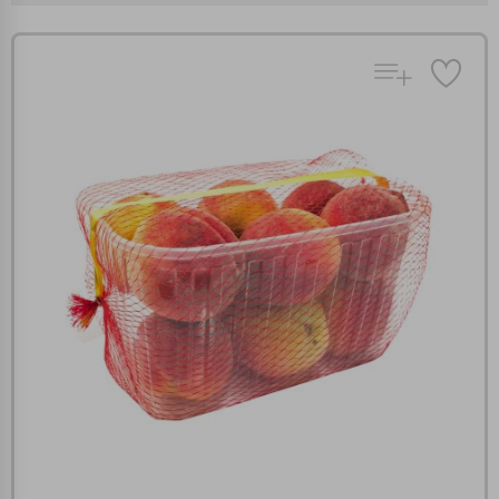
Πολλαπλή αναζήτηση
Χρησιμοποιήστε τη για πιο γρήγορη αναζήτηση
προϊόντων.
Γράψτε τα προϊόντα που επιθυμείτε, με κόμμα ανάμεσά
τους, και κάντε κλικ στο κουμπί "Αναζήτηση". Θα
Ρυθμίσεις Cookies
εμφανιστούν αποτελέσματα από όλες τις Κατηγορίες και
για κάθε προϊόν.
Ενημέρωση
Κατά την απλή περιήγηση ή/και χρήση του ιστότοπου συλλέγουμε
αυτόματα δεδομένα σύνδεσης και πληροφορίες σχετικές με την
περιήγησή σας, οι οποίες είναι μη εξατομικευμένες και σπάνια
περιέχουν προσωποποιημένα χαρακτηριστικά που υποδεικνύουν την
ταυτότητά σας. Τα cookies είναι μικρά αρχεία κειμένου τα οποία,