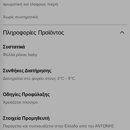
αρωματική και ελαφρώς πικρή.
Cookies στόχευσης
Χωρίς συντηρητικά.
Πληροφορίες Προϊόντος
Cookies απόδοσης
Συστατικά
Απολύτως απαραίτητα cookies
Πάντα Ενεργό
Φύλλα ρόκας baby.
Αποθήκευση ρυθμίσεων
Συνθήκες Διατήρησης
Διατηρείται στο ψυγείο στους 3°C - 9°C.
Απόρριψη όλων
Οδηγίες Προφύλαξης
Αποδοχή όλων
Χρειάζεται πλύσιμο.
Στοιχεία Προμηθευτή
Παράγεται και συσκευάζεται στην Ελλάδα από την ΑΝΤΩΝΗΣ