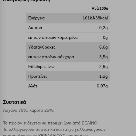
γνωρίζετε ότι αποκλεισμός ορισμένων κατηγοριών αρχείων cookies,
Ανά 100g
μπορεί να επηρεάσει την εμπειρία της περιήγησής σας ή/και της
χρήσης των υπηρεσιών μας.
Δείτε περισσότερα
Ενέργεια
161kJ/38kcal
Λιπαρά
0,2g
Λειτουργικά cookies
εκ των οποίων κορεσμένα
0g
Υδατάνθρακες
6,6g
Cookies στόχευσης
εκ των οποίων σάκχαρα
3,5g
Εδώδιμες ίνες
2,6g
Cookies απόδοσης
Πρωτεΐνες
1,2g
Απολύτως απαραίτητα cookies
Πάντα Ενεργό
Αλάτι
0,07g
Συστατικά
Αποθήκευση ρυθμίσεων
Λάχανο 75%, καρότο 25%.
Απόρριψη όλων
Το προϊόν ενδέχεται να περιέχει ίχνη από ΣΕΛΙΝΟ.
Τα αλλεργιογόνα συστατικά και τα ίχνη αλλεργιογόνων
Αποδοχή όλων
επισημαίνονται με ΚΕΦΑΛΑΙΟΥΣ χαρακτήρες.