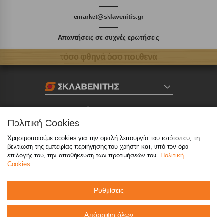
emarket@sklavenitis.gr
Απαντήσεις σε συχνές ερωτήσεις
τόσο φθηνά όσο πουθενά
Καταστήματα
Πολιτική Cookies
eMarket
Χρησιμοποιούμε cookies για την ομαλή λειτουργία του ιστότοπου, τη
βελτίωση της εμπειρίας περιήγησης του χρήστη και, υπό τον όρο
επιλογής του, την αποθήκευση των προτιμήσεών του.
Πολιτική
Cookies.
800 117 7777
(μόνο από σταθερό, χωρίς χρέωση)
,
214 100 9999
(αστική χρέωση)
Ρυθμίσεις
info@sklavenitis.gr
Απόρριψη όλων