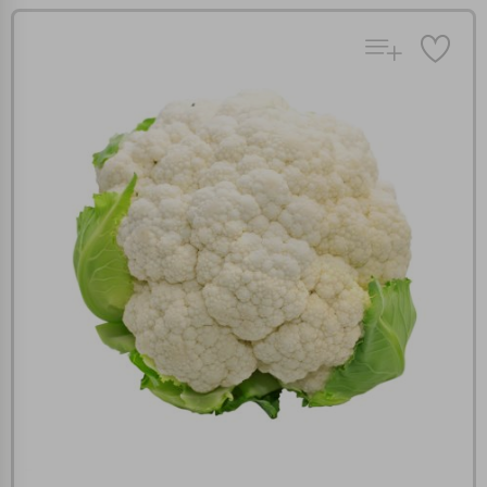
Πολλαπλή αναζήτηση
Χρησιμοποιήστε τη για πιο γρήγορη αναζήτηση
προϊόντων.
Γράψτε τα προϊόντα που επιθυμείτε, με κόμμα ανάμεσά
τους, και κάντε κλικ στο κουμπί "Αναζήτηση". Θα
Ρυθμίσεις Cookies
εμφανιστούν αποτελέσματα από όλες τις Κατηγορίες και
για κάθε προϊόν.
Ενημέρωση
Κατά την απλή περιήγηση ή/και χρήση του ιστότοπου συλλέγουμε
αυτόματα δεδομένα σύνδεσης και πληροφορίες σχετικές με την
περιήγησή σας, οι οποίες είναι μη εξατομικευμένες και σπάνια
περιέχουν προσωποποιημένα χαρακτηριστικά που υποδεικνύουν την
ταυτότητά σας. Τα cookies είναι μικρά αρχεία κειμένου τα οποία,