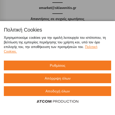
emarket@sklavenitis.gr
Απαντήσεις σε συχνές ερωτήσεις
τόσο φθηνά όσο πουθενά
Πολιτική Cookies
Χρησιμοποιούμε cookies για την ομαλή λειτουργία του ιστότοπου, τη
βελτίωση της εμπειρίας περιήγησης του χρήστη και, υπό τον όρο
επιλογής του, την αποθήκευση των προτιμήσεών του.
Πολιτική
Cookies.
Καταστήματα
Ρυθμίσεις
eMarket
Απόρριψη όλων
800 117 7777
(μόνο από σταθερό, χωρίς χρέωση)
,
Αποδοχή όλων
214 100 9999
(αστική χρέωση)
info@sklavenitis.gr
©2026
Όροι Χρήσης
Πολιτική Απορρήτου