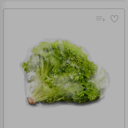
Πολλαπλή αναζήτηση
Χρησιμοποιήστε τη για πιο γρήγορη αναζήτηση
προϊόντων.
Γράψτε τα προϊόντα που επιθυμείτε, με κόμμα ανάμεσά
τους, και κάντε κλικ στο κουμπί "Αναζήτηση". Θα
Ρυθμίσεις Cookies
εμφανιστούν αποτελέσματα από όλες τις Κατηγορίες και
για κάθε προϊόν.
Ενημέρωση
Κατά την απλή περιήγηση ή/και χρήση του ιστότοπου συλλέγουμε
αυτόματα δεδομένα σύνδεσης και πληροφορίες σχετικές με την
περιήγησή σας, οι οποίες είναι μη εξατομικευμένες και σπάνια
περιέχουν προσωποποιημένα χαρακτηριστικά που υποδεικνύουν την
ταυτότητά σας. Τα cookies είναι μικρά αρχεία κειμένου τα οποία,