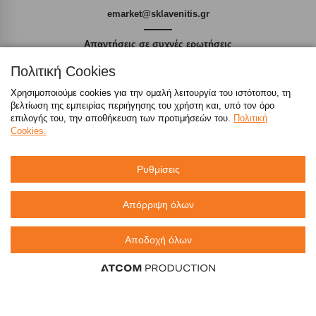
emarket@sklavenitis.gr
Απαντήσεις σε συχνές ερωτήσεις
Πολιτική Cookies
τόσο φθηνά όσο πουθενά
Χρησιμοποιούμε cookies για την ομαλή λειτουργία του ιστότοπου, τη
βελτίωση της εμπειρίας περιήγησης του χρήστη και, υπό τον όρο
επιλογής του, την αποθήκευση των προτιμήσεών του.
Πολιτική
Cookies.
Καταστήματα
Ρυθμίσεις
eMarket
Απόρριψη όλων
800 117 7777
(μόνο από σταθερό, χωρίς χρέωση)
,
Αποδοχή όλων
214 100 9999
(αστική χρέωση)
info@sklavenitis.gr
©2026
Όροι Χρήσης
Πολιτική Απορρήτου