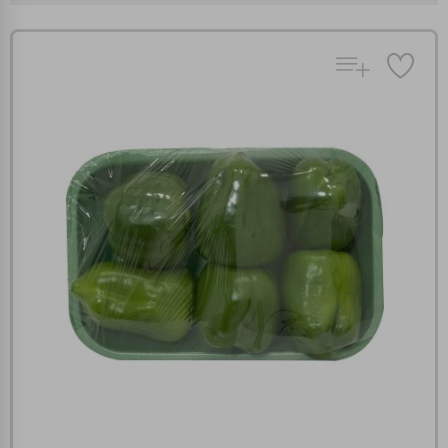
Πολλαπλή αναζήτηση
Χρησιμοποιήστε τη για πιο γρήγορη αναζήτηση
προϊόντων.
Γράψτε τα προϊόντα που επιθυμείτε, με κόμμα ανάμεσά
τους, και κάντε κλικ στο κουμπί "Αναζήτηση". Θα
Ρυθμίσεις Cookies
εμφανιστούν αποτελέσματα από όλες τις Κατηγορίες και
για κάθε προϊόν.
Ενημέρωση
Κατά την απλή περιήγηση ή/και χρήση του ιστότοπου συλλέγουμε
αυτόματα δεδομένα σύνδεσης και πληροφορίες σχετικές με την
περιήγησή σας, οι οποίες είναι μη εξατομικευμένες και σπάνια
περιέχουν προσωποποιημένα χαρακτηριστικά που υποδεικνύουν την