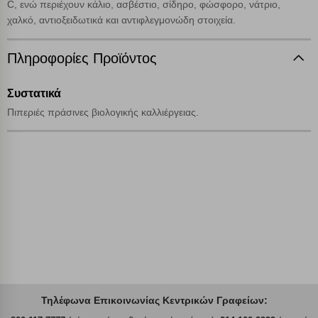
C, ενώ περιέχουν κάλιο, ασβέστιο, σίδηρο, φώσφορο, νάτριο,
Απολύτως απαραίτητα cookies
Πάντα Ενεργό
χαλκό, αντιοξειδωτικά και αντιφλεγμονώδη στοιχεία.
Αποθήκευση ρυθμίσεων
Πληροφορίες Προϊόντος
Απόρριψη όλων
Συστατικά
Πιπεριές πράσινες βιολογικής καλλιέργειας.
Αποδοχή όλων
Τηλέφωνα Επικοινωνίας Κεντρικών Γραφείων: