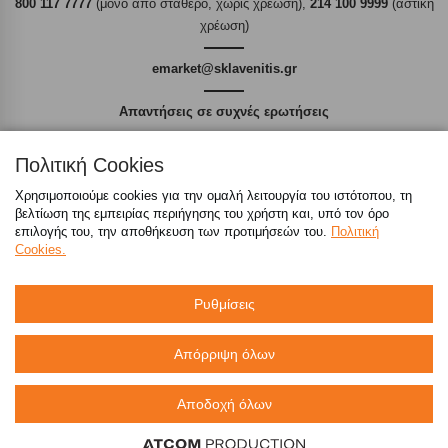
800 117 7777
(μόνο από σταθερό, χωρίς χρέωση),
214 100 9999
(αστική
χρέωση)
emarket@sklavenitis.gr
Απαντήσεις σε συχνές ερωτήσεις
τόσο φθηνά όσο πουθενά
Πολιτική Cookies
Χρησιμοποιούμε cookies για την ομαλή λειτουργία του ιστότοπου, τη
βελτίωση της εμπειρίας περιήγησης του χρήστη και, υπό τον όρο
επιλογής του, την αποθήκευση των προτιμήσεών του.
Πολιτική
Cookies.
Καταστήματα
Ρυθμίσεις
eMarket
Απόρριψη όλων
800 117 7777
(μόνο από σταθερό, χωρίς χρέωση)
,
214 100 9999
(αστική χρέωση)
Αποδοχή όλων
info@sklavenitis.gr