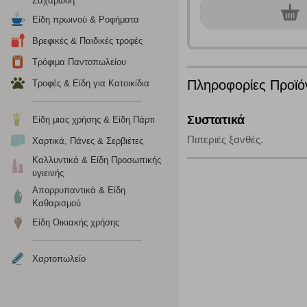
Ζαχαρώδη
το πρόγραμμα περιήγησης και τη συσκευή σας. Αν δεν επιλ
0
γρ.
Είδη πρωινού & Ροφήματα
Βρεφικές & Παιδικές τροφές
Cookies απόδοσης
Τρόφιμα Παντοπωλείου
Η συγκεκριμένη κατηγορία cookies μας δίνει τη δυνατότη
Πληροφορίες Προϊό
Τροφές & Είδη για Κατοικίδια
να γνωρίζουμε ποιες σελίδες είναι περισσότερο, ή λιγότ
τα cookies είναι συγκεντρωτικές και, συνεπώς, ανώνυμες.
Συστατικά
Είδη μιας χρήσης & Είδη Πάρτι
Πιπεριές ξανθές.
Απολύτως απαραίτητα cookies
Χαρτικά, Πάνες & Σερβιέτες
Καλλυντικά & Είδη Προσωπικής
Η συγκεκριμένη κατηγορία cookies είναι απαραίτητη για 
υγιεινής
αποκλείει ή να σας ειδοποιεί σχετικά με αυτά τα cookies
Απορρυπαντικά & Είδη
Καθαρισμού
Είδη Οικιακής χρήσης
Χαρτοπωλείο