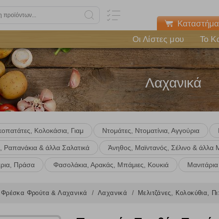
Καταστήμα
Οι Λίστες μου
Το Κ
Λαχανικά
κοπατάτες, Κολοκάσια, Γιαμ
Ντομάτες, Ντοματίνια, Αγγούρια
, Ραπανάκια & άλλα Σαλατικά
Άνηθος, Μαϊντανός, Σέλινο & άλλα
Πολλαπλή αναζήτηση
άρια, Πράσα
Φασολάκια, Αρακάς, Μπάμιες, Κουκιά
Μανιτάρια
Χρησιμοποιήστε τη για πιο γρήγορη αναζήτηση προϊόντων.
Γράψτε τα προϊόντα που επιθυμείτε, με κόμμα ανάμεσά τους, και κάντ
Φρέσκα Φρούτα & Λαχανικά
κλικ στο κουμπί "Αναζήτηση". Θα εμφανιστούν αποτελέσματα από
Λαχανικά
Μελιτζάνες, Κολοκύθια, Π
όλες τις Κατηγορίες και για κάθε προϊόν.
 Cookies