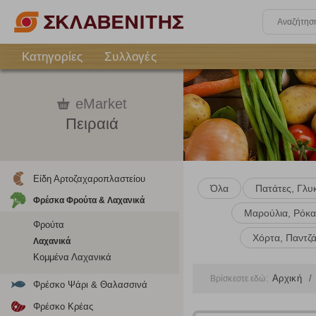
Κατηγορίες
Συλλογές
eMarket
Πειραιά
Είδη Αρτοζαχαροπλαστείου
Όλα
Πατάτες, Γλυ
Φρέσκα Φρούτα & Λαχανικά
Μαρούλια, Ρόκα
Φρούτα
Χόρτα, Παντζ
Λαχανικά
Κομμένα Λαχανικά
Αρχική
Βρίσκεστε εδώ:
Φρέσκο Ψάρι & Θαλασσινά
Ρυθμίσεις
Φρέσκο Κρέας