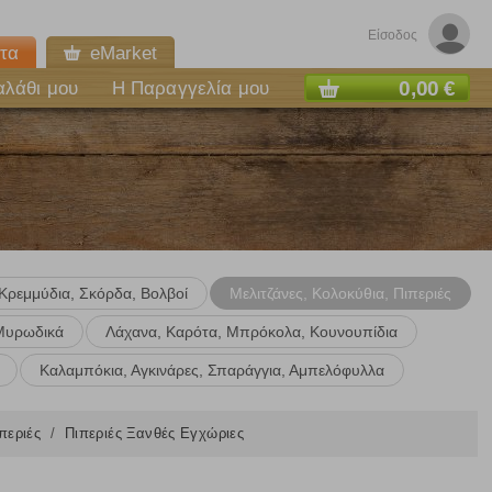
Είσοδος
τα
eMarket
0,00 €
αλάθι μου
Η Παραγγελία μου
Κρεμμύδια, Σκόρδα, Βολβοί
Μελιτζάνες, Κολοκύθια, Πιπεριές
 Μυρωδικά
Λάχανα, Καρότα, Μπρόκολα, Κουνουπίδια
Καλαμπόκια, Αγκινάρες, Σπαράγγια, Αμπελόφυλλα
ε
ιπεριές
Πιπεριές Ξανθές Εγχώριες