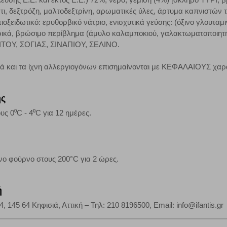
, δεξτρόζη, μαλτοδεξτρίνη, αρωματικές ύλες, άρτυμα καπνιστών 
οξειδωτικό: ερυθορβικό νάτριο, ενισχυτικά γεύσης: (όξινο γλουταμιν
αρικά, βρώσιμο περίβλημα (άμυλο καλαμποκιού, γαλακτωματοποιητ
 ΣΙΤΟΥ, ΣΟΓΙΑΣ, ΣΙΝΑΠΙΟΥ, ΣΕΛΙΝΟ.
τη λειτουργία του ιστότοπου και ενεργοποιημένη. Έχετε ωστόσο τη δυνατότη
, με το ενδεχόμενο σε αυτήν την περίπτωση ορισμένα τμήματα του ιστότοπου 
κά και τα ίχνη αλλεργιογόνων επισημαίνονται με ΚΕΦΑΛΑΙΟΥΣ χαρ
Αποθήκευση ρυθμίσεων
Α
ης
υς 0⁰C - 4⁰C για 12 ημέρες.
ο φούρνο στους 200°C για 2 ώρες.
ή
45 64 Κηφισιά, Αττική – Τηλ: 210 8196500, Email: info@ifantis.gr