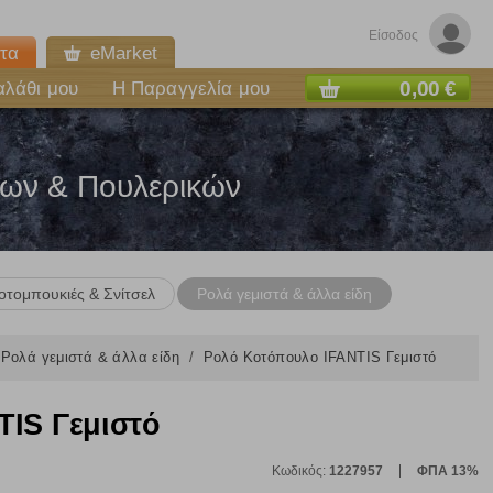
Είσοδος
τα
eMarket
0,00 €
αλάθι μου
Η Παραγγελία μου
ων & Πουλερικών
οτομπουκιές & Σνίτσελ
Ρολά γεμιστά & άλλα είδη
Ρολά γεμιστά & άλλα είδη
Ρολό Κοτόπουλο IFANTIS Γεμιστό
IS Γεμιστό
Κωδικός:
1227957
ΦΠΑ 13%