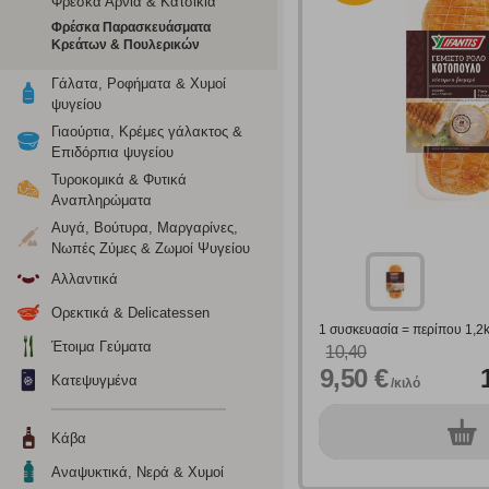
Φρέσκα Αρνιά & Κατσίκια
Φρέσκα Παρασκευάσματα
Κρεάτων & Πουλερικών
Γάλατα, Ροφήματα & Χυμοί
ψυγείου
Γιαούρτια, Κρέμες γάλακτος &
Επιδόρπια ψυγείου
Τυροκομικά & Φυτικά
Αναπληρώματα
Αυγά, Βούτυρα, Μαργαρίνες,
Νωπές Ζύμες & Ζωμοί Ψυγείου
Αλλαντικά
Ρυθμίσεις
Ορεκτικά & Delicatessen
1 συσκευασία = περίπου 1,2
Έτοιμα Γεύματα
10,40
9,50 €
Ενημέρωση
Κατεψυγμένα
/κιλό
0
Κατά την απλή περιήγηση ή/και χρήση του ιστότοπου συλλέ
συσκ.
Κάβα
περιέχουν προσωποποιημένα χαρακτηριστικά που υποδεικνύ
Αναψυκτικά, Νερά & Χυμοί
υπολογιστή ή την ηλεκτρονική συσκευή σας, προσθέτοντας λε