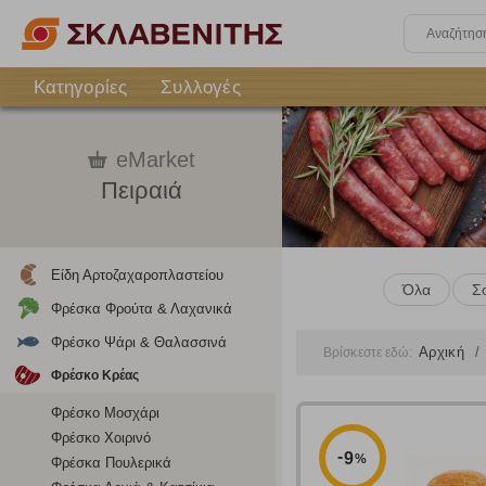
Κατηγορίες
Συλλογές
eMarket
Πειραιά
Είδη Αρτοζαχαροπλαστείου
Όλα
Σ
Φρέσκα Φρούτα & Λαχανικά
Φρέσκο Ψάρι & Θαλασσινά
Αρχική
Βρίσκεστε εδώ:
Φρέσκο Κρέας
Φρέσκο Μοσχάρι
Φρέσκο Χοιρινό
-
9
%
Φρέσκα Πουλερικά