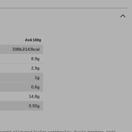
τότητα να επιλέξετε τις λοιπές κατηγορίες κάνοντας κλικ στο
ν cookies, μπορεί να επηρεάσει την εμπειρία της περιήγησής
Ανά 100g
να ορισθούν από εμάς ή /και από τρίτους παρόχους, των
598kJ/143kcal
ειτουργίες ενδέχεται να μην λειτουργούν σωστά.
8,9g
2,9g
1g
α επιλέξετε, μπορεί να χρησιμοποιηθούν από τους ανωτέρω
στόχευσης λειτουργούν αναγνωρίζοντας με μοναδικό τρόπο
0,6g
αφημίσεις μας σε διαφορετικούς ιστότοπους.
14,8g
0,92g
μπορούμε να βελτιώσουμε την απόδοσή του. Μας βοηθούν
 παραμονής του. Οι πληροφορίες που συλλέγονται από αυτά
βραστό αλλαντικό [κρέας κοτόπουλου, άμυλο πατάτας, oρός
ζουμε πότε έχετε επισκεφθεί την τοποθεσία μας.