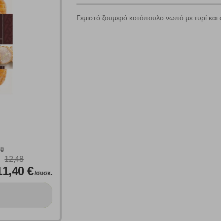
Γεμιστό ζουμερό κοτόπουλο νωπό με τυρί και 
Πολλαπλή αναζήτηση
Χρησιμοποιήστε τη για πιο γρήγορη αναζήτηση προϊόντων.
Γράψτε τα προϊόντα που επιθυμείτε, με κόμμα ανάμεσά τους, και κάντ
κλικ στο κουμπί "Αναζήτηση". Θα εμφανιστούν αποτελέσματα από
όλες τις Κατηγορίες και για κάθε προϊόν.
 Cookies
kg
12,48
11,40 €
/συσκ.
γουμε αυτόματα δεδομένα σύνδεσης και πληροφορίες σχετικές με την περι
ουν την ταυτότητά σας. Τα cookies είναι μικρά αρχεία κειμένου τα οπο
ιτουργικότητα στην ιστοσελίδα και βελτιώνοντας την εμπειρία περιήγησης 
Αναζήτηση