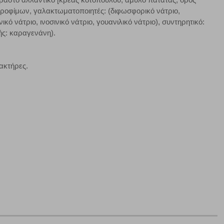
τροφίμων, γαλακτωματοποιητές: (διφωσφορικό νάτριο,
ικό νάτριο, ινοσινικό νάτριο, γουανιλικό νάτριο), συντηρητικό:
Πάντα Ενεργό
ής: καραγενάνη).
τα να ρυθμίσετε το πρόγραμμα περιήγησής σας ώστε να
να μη λειτουργούν.
ακτήρες.
πόρριψη όλων
Αποδοχή όλων