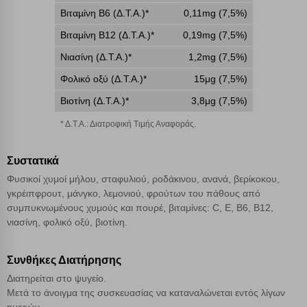
Cookies απόδοσης
Βιταµίνη Β6 (Δ.Τ.Α.)*
0,11mg (7,5%)
Βιταµίνη Β12 (Δ.Τ.Α.)*
0,19mg (7,5%)
Απολύτως απαραίτητα cookies
Πάντα Ενεργό
Νιασίνη (Δ.Τ.Α.)*
1,2mg (7,5%)
Φολικό οξύ (Δ.Τ.Α.)*
15μg (7,5%)
Αποθήκευση ρυθμίσεων
Βιοτίνη (Δ.Τ.Α.)*
3,8μg (7,5%)
Απόρριψη όλων
* Δ.Τ.Α.: Διατροφική Τιμής Αναφοράς.
Αποδοχή όλων
Συστατικά
Φυσικοί χυμοί μήλου, σταφυλιού, ροδάκινου, ανανά, βερίκοκου,
γκρέιπφρουτ, μάνγκο, λεμονιού, φρούτων του πάθους από
συμπυκνωμένους χυμούς και πουρέ, βιταμίνες: C, E, B6, B12,
νιασίνη, φολικό οξύ, βιοτίνη.
Συνθήκες Διατήρησης
Διατηρείται στο ψυγείο.
Μετά το άνοιγμα της συσκευασίας να καταναλώνεται εντός λίγων