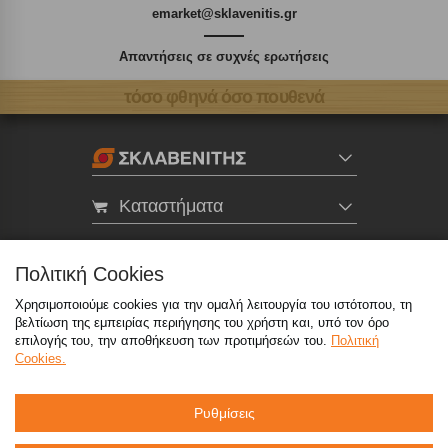
emarket@sklavenitis.gr
Απαντήσεις σε συχνές ερωτήσεις
τόσο φθηνά όσο πουθενά
Καταστήματα
eMarket
Πολιτική Cookies
Χρησιμοποιούμε cookies για την ομαλή λειτουργία του ιστότοπου, τη
800 117 7777
(μόνο από σταθερό, χωρίς χρέωση)
,
βελτίωση της εμπειρίας περιήγησης του χρήστη και, υπό τον όρο
214 100 9999
(αστική χρέωση)
επιλογής του, την αποθήκευση των προτιμήσεών του.
Πολιτική
Cookies.
info@sklavenitis.gr
Ρυθμίσεις
©2026
Όροι Χρήσης
Πολιτική Απορρήτου