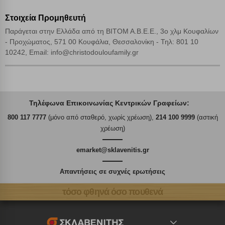
Στοιχεία Προμηθευτή
Παράγεται στην Ελλάδα από τη ΒΙΤΟΜ Α.Β.Ε.Ε., 3ο χλμ Κουφαλίων
- Προχώματος, 571 00 Κουφάλια, Θεσσαλονίκη - Τηλ: 801 10
10242, Email: info@christodouloufamily.gr
Τηλέφωνα Επικοινωνίας Κεντρικών Γραφείων:
800 117 7777
(μόνο από σταθερό, χωρίς χρέωση),
214 100 9999
(αστική
χρέωση)
emarket@sklavenitis.gr
Απαντήσεις σε συχνές ερωτήσεις
τόσο φθηνά όσο πουθενά