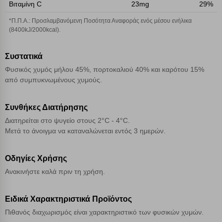
Βιταμίνη C
23mg
29%
*Π.Π.Α.: Προσλαμβανόμενη Ποσότητα Αναφοράς ενός μέσου ενήλικα
Αποθήκευση ρυθμίσεων
(8400kJ/2000kcal).
Απόρριψη όλων
Συστατικά
Φυσικός χυμός μήλου 45%, πορτοκαλιού 40% και καρότου 15%
Αποδοχή όλων
από συμπυκνωμένους χυμούς.
Συνθήκες Διατήρησης
Διατηρείται στο ψυγείο στους 2°C - 4°C.
Μετά το άνοιγμα να καταναλώνεται εντός 3 ημερών.
Οδηγίες Χρήσης
Ανακινήστε καλά πριν τη χρήση.
Ειδικά Χαρακτηριστικά Προϊόντος
Πιθανός διαχωρισμός είναι χαρακτηριστικό των φυσικών χυμών.