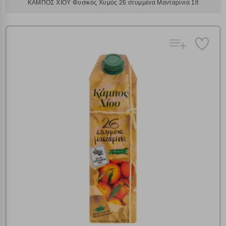
ΚΑΜΠΟΣ ΧΙΟΥ Φυσικός Χυμός 26 στυμμένα Μανταρίνια 1lt