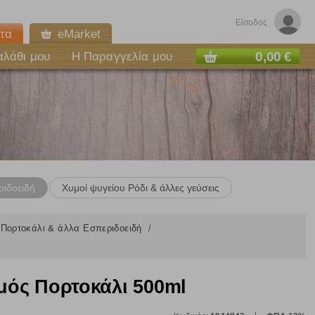
Είσοδος
τα
eMarket
0,00 €
αλάθι μου
Η Παραγγελία μου
ριδοειδή
Χυμοί ψυγείου Ρόδι & άλλες γεύσεις
 Πορτοκάλι & άλλα Εσπεριδοειδή
ός Πορτοκάλι 500ml