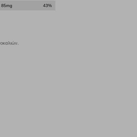
85mg
43%
μπορούμε να βελτιώσουμε την απόδοσή του. Μας βοηθούν
 παραμονής του. Οι πληροφορίες που συλλέγονται από αυτά
ζουμε πότε έχετε επισκεφθεί την τοποθεσία μας.
Πάντα Ενεργό
τοκαλιών.
τα να ρυθμίσετε το πρόγραμμα περιήγησής σας ώστε να
να μη λειτουργούν.
πόρριψη όλων
Αποδοχή όλων