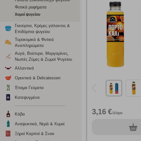
Φυτικά ροφήματα
Χυμοί ψυγείου
Γιαούρτια, Κρέμες γάλακτος &
Επιδόρπια ψυγείου
Τυροκομικά & Φυτικά
Αναπληρώματα
Αυγά, Βούτυρα, Μαργαρίνες,
Νωπές Ζύμες & Ζωμοί Ψυγείου
Αλλαντικά
Ορεκτικά & Delicatessen
Έτοιμα Γεύματα
Κατεψυγμένα
Ρυθμίσεις
3,16 €
/λίτρο
Κάβα
Αναψυκτικά, Νερά & Χυμοί
0
τεμ.
Ενημέρωση
Ξηροί Καρποί & Σνακ