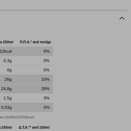
ήγησή σας, οι οποίες είναι μη εξατομικευμένες και σπάνια
ία, μέσω του προγράμματος περιήγησης εγκαθίστανται στον
ή, εφ΄ όσον το επιλέξετε, απομνημονεύοντας τις προτιμήσεις
τότητα να επιλέξετε τις λοιπές κατηγορίες κάνοντας κλικ στο
ν cookies, μπορεί να επηρεάσει την εμπειρία της περιήγησής
ι 250ml
Π.Π.Α.* ανά ποτήρι
12kcal
6%
0,3g
0%
να ορισθούν από εμάς ή /και από τρίτους παρόχους, των
0g
0%
ειτουργίες ενδέχεται να μην λειτουργούν σωστά.
26g
10%
24,8g
28%
1,5g
3%
α επιλέξετε, μπορεί να χρησιμοποιηθούν από τους ανωτέρω
στόχευσης λειτουργούν αναγνωρίζοντας με μοναδικό τρόπο
0,03g
0%
αφημίσεις μας σε διαφορετικούς ιστότοπους.
κα (8400kJ/2000kcal).
ι 250ml
Δ.Τ.Α.** ανά 100ml