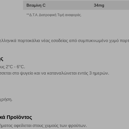
Βιταμίνη C
34mg
τα να ενημερωνόμαστε για την επισκεψιμότητα του ιστότοπού μας, ώστε να 
**Δ.Τ.Α. Διατροφική Τιμή αναφοράς.
ερο δημοφιλείς και να βλέπουμε την αλληλεπίδραση του χρήστη και το χρόνο
 Αν δεν επιτρέψετε την αποδοχή αυτής της κατηγορίας cookies, δεν θα γνωρί
ελληνικά πορτοκάλια νέας εσοδείας από συμπυκνωμένο χυμό πορ
τη λειτουργία του ιστότοπου και ενεργοποιημένη. Έχετε ωστόσο τη δυνατότη
, με το ενδεχόμενο σε αυτήν την περίπτωση ορισμένα τμήματα του ιστότοπου 
ης
υς 2°C - 6°C.
Αποθήκευση ρυθμίσεων
Α
σεται στο ψυγείο και να καταναλώνεται εντός 3 ημερών.
 χρήση.
ικά Προϊόντος
ήματος οφείλεται στους χυμούς των φρούτων.