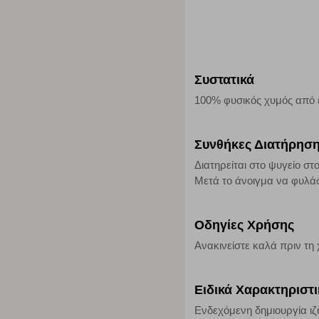
Η συγκεκριμένη κατηγορία cookies μας δίνει τη δυνατότη
να γνωρίζουμε ποιες σελίδες είναι περισσότερο, ή λιγότ
τα cookies είναι συγκεντρωτικές και, συνεπώς, ανώνυμες.
Συστατικά
Απολύτως απαραίτητα cookies
100% φυσικός χυμός από 
Η συγκεκριμένη κατηγορία cookies είναι απαραίτητη για 
αποκλείει ή να σας ειδοποιεί σχετικά με αυτά τα cookies
Συνθήκες Διατήρησ
Διατηρείται στο ψυγείο στο
Μετά το άνοιγμα να φυλάσ
Οδηγίες Χρήσης
Ανακινείστε καλά πριν τη
Ειδικά Χαρακτηριστ
Ενδεχόμενη δημιουργία ιζ