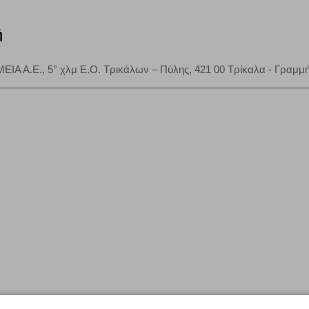
ή
Α.Ε., 5° χλμ Ε.Ο. Τρικάλων – Πύλης, 421 00 Τρίκαλα - Γραμμή