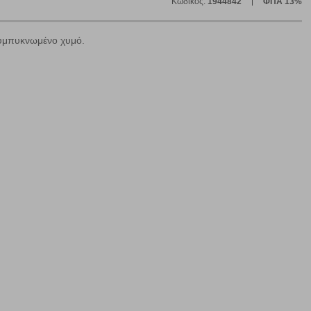
Κωδικός:
1944842
ΦΠΑ 13%
συμπυκνωμένο χυμό.
ε