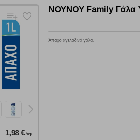
ΝΟΥΝΟΥ Family Γάλα 
Άπαχο αγελαδινό γάλα.
Πολλαπλή αναζήτηση
Χρησιμοποιήστε τη για πιο γρήγορη αναζήτηση προϊόντων.
Γράψτε τα προϊόντα που επιθυμείτε, με κόμμα ανάμεσά τους, και κάντ
κλικ στο κουμπί "Αναζήτηση". Θα εμφανιστούν αποτελέσματα από
όλες τις Κατηγορίες και για κάθε προϊόν.
 Cookies
1,98 €
/τεμ.