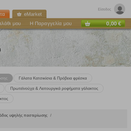
Είσοδος
τα
eMarket
0,00 €
αλάθι μου
Η Παραγγελία μου
υ
ωσης
Γάλατα Kατσικίσια & Πρόβεια φρέσκα
Πρωτεϊνούχα & Λειτουργικά ροφήματα γάλακτος
κτος
άδος υψηλής παστερίωσης