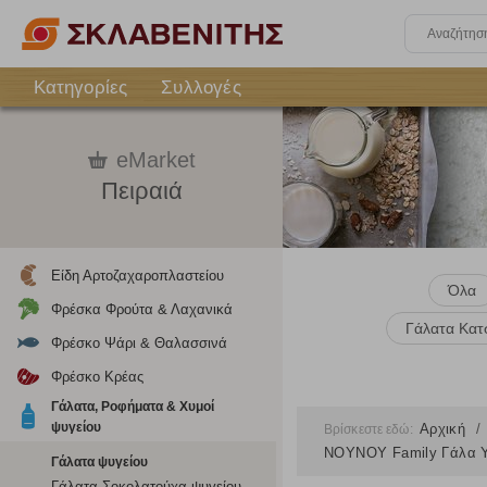
Κατηγορίες
Συλλογές
eMarket
Πειραιά
Είδη Αρτοζαχαροπλαστείου
Όλα
Φρέσκα Φρούτα & Λαχανικά
Γάλατα Κατ
Φρέσκο Ψάρι & Θαλασσινά
Φρέσκο Κρέας
Γάλατα, Ροφήματα & Χυμοί
ψυγείου
Αρχική
Βρίσκεστε εδώ:
ΝΟΥΝΟΥ Family Γάλα Υ
Γάλατα ψυγείου
Γάλατα Σοκολατούχα ψυγείου