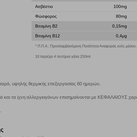
Ασβέστιο
100mg
Φώσφορος
80mg
τα να ενημερωνόμαστε για την επισκεψιμότητα του ιστότοπού μας, ώστε να 
ερο δημοφιλείς και να βλέπουμε την αλληλεπίδραση του χρήστη και το χρόνο
Βιταμίνη Β2
0,15mg
 Αν δεν επιτρέψετε την αποδοχή αυτής της κατηγορίας cookies, δεν θα γνωρί
Βιταμίνη Β12
0,4μg
* Π.Π.Α.: Προσλαμβανόμενη Ποσότητα Αναφοράς ενός μέσου ε
τη λειτουργία του ιστότοπου και ενεργοποιημένη. Έχετε ωστόσο τη δυνατότη
1lt περιέχει 4 ποτήρια γάλα 250ml.
, με το ενδεχόμενο σε αυτήν την περίπτωση ορισμένα τμήματα του ιστότοπου 
Αποθήκευση ρυθμίσεων
Α
παρά, υψηλής θερμικής επεξεργασίας 60 ημερών.
κά και τα ίχνη αλλεργιογόνων επισημαίνονται με ΚΕΦΑΛΑΙΟΥΣ χαρ
.
ης