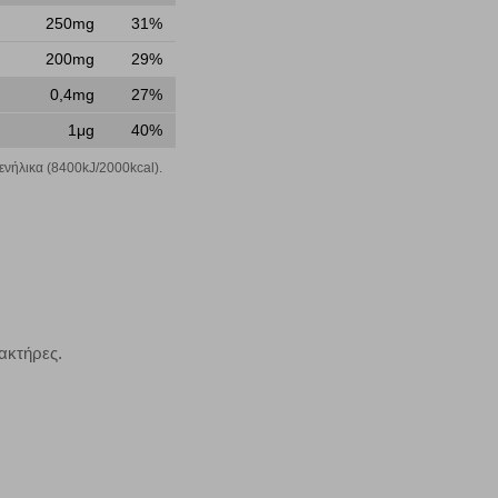
250mg
31%
200mg
29%
μπορούμε να βελτιώσουμε την απόδοσή του. Μας βοηθούν
 παραμονής του. Οι πληροφορίες που συλλέγονται από αυτά
0,4mg
27%
ζουμε πότε έχετε επισκεφθεί την τοποθεσία μας.
1μg
40%
Πάντα Ενεργό
νήλικα (8400kJ/2000kcal).
τα να ρυθμίσετε το πρόγραμμα περιήγησής σας ώστε να
να μη λειτουργούν.
πόρριψη όλων
Αποδοχή όλων
ακτήρες.