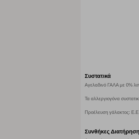
Cookies απόδοσης
Η συγκεκριμένη κατηγορία cookies μας δίνει τη δυνατότη
να γνωρίζουμε ποιες σελίδες είναι περισσότερο, ή λιγότ
τα cookies είναι συγκεντρωτικές και, συνεπώς, ανώνυμες.
Απολύτως απαραίτητα cookies
Η συγκεκριμένη κατηγορία cookies είναι απαραίτητη για 
αποκλείει ή να σας ειδοποιεί σχετικά με αυτά τα cookies
Συστατικά
Αγελαδινό ΓΑΛΑ με 0% λι
Τα αλλεργιογόνα συστατι
Προέλευση γάλακτος: Ε.Ε
Συνθήκες Διατήρησ