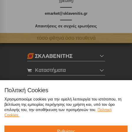
χρέωση)
emarket@sklavenitis.gr
Απαντήσεις σε συχνές ερωτήσεις
τόσο φθηνά όσο πουθενά
Καταστήματα
eMarket
Πολιτική Cookies
Χρησιμοποιούμε cookies για την ομαλή λειτουργία του ιστότοπου, τη
800 117 7777
(μόνο από σταθερό, χωρίς χρέωση)
,
βελτίωση της εμπειρίας περιήγησης του χρήστη και, υπό τον όρο
214 100 9999
(αστική χρέωση)
επιλογής του, την αποθήκευση των προτιμήσεών του.
Πολιτική
Cookies.
info@sklavenitis.gr
Ρυθμίσεις