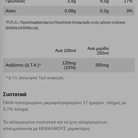
Πρωτεΐνες
3,4g
8,5g
17%
Cookies απόδοσης
Αλάτι
0,08g
0,2g
3%
*Π.Π.Α.: Προσλαμβανόμενη Ποσότητα Αναφοράς ενός μέσου ενήλικα
Απολύτως απαραίτητα cookies
Πάντα Ενεργό
(8400kJ/2000kcal).
Αποθήκευση ρυθμίσεων
Ανά μερίδα
Ανά 100ml
250ml
Απόρριψη όλων
120mg
Ασβέστιο (Δ.Τ.Α.)*
300mg
(15%)
Αποδοχή όλων
**Δ.Τ.Α. Διατροφική Τιμή αναφοράς.
Συστατικά
ΓΑΛΑ παστεριωμένο μικροφιλτραρισμένο 17 ημερών, πλήρες με
3,7% λιπαρά.
Τα αλλεργιογόνα συστατικά και τα ίχνη αλλεργιογόνων
επισημαίνονται με ΚΕΦΑΛΑΙΟΥΣ χαρακτήρες.