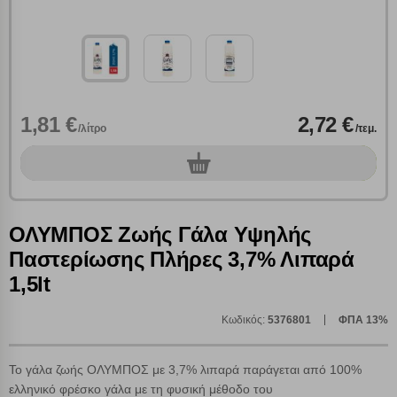
1,81 €
2,72 €
/λίτρο
/τεμ.
0
τεμ.
ΟΛΥΜΠΟΣ Ζωής Γάλα Υψηλής
Πολλαπλή αναζήτηση
Παστερίωσης Πλήρες 3,7% Λιπαρά
Χρησιμοποιήστε τη για πιο γρήγορη αναζήτηση
1,5lt
προϊόντων.
Γράψτε τα προϊόντα που επιθυμείτε, με κόμμα ανάμεσά
τους, και κάντε κλικ στο κουμπί "Αναζήτηση". Θα
Ρυθμίσεις Cookies
Κωδικός:
5376801
ΦΠΑ 13%
εμφανιστούν αποτελέσματα από όλες τις Κατηγορίες και
για κάθε προϊόν.
Ενημέρωση
Το γάλα ζωής ΟΛΥΜΠΟΣ με 3,7% λιπαρά παράγεται από 100%
ελληνικό φρέσκο γάλα με τη φυσική μέθοδο του