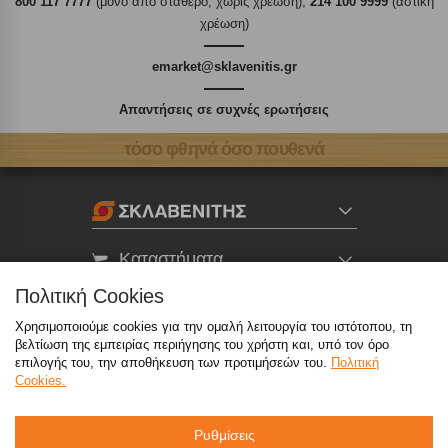
800 117 7777
(μόνο από σταθερό, χωρίς χρέωση),
214 100 9999
(αστική
χρέωση)
emarket@sklavenitis.gr
Απαντήσεις σε συχνές ερωτήσεις
τόσο φθηνά όσο πουθενά
Καταστήματα
Πολιτική Cookies
eMarket
Χρησιμοποιούμε cookies για την ομαλή λειτουργία του ιστότοπου, τη
βελτίωση της εμπειρίας περιήγησης του χρήστη και, υπό τον όρο
επιλογής του, την αποθήκευση των προτιμήσεών του.
Πολιτική
800 117 7777
(μόνο από σταθερό, χωρίς χρέωση)
,
Cookies.
214 100 9999
(αστική χρέωση)
info@sklavenitis.gr
Ρυθμίσεις