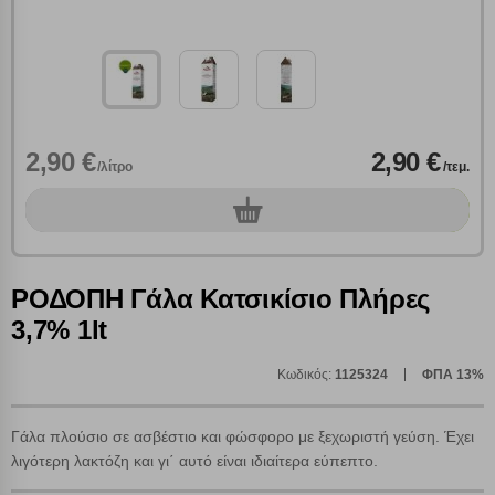
2,90 €
2,90 €
/λίτρο
/τεμ.
0
τεμ.
Πολλαπλή αναζήτηση
ΡΟΔΟΠΗ Γάλα Κατσικίσιο Πλήρες
Χρησιμοποιήστε τη για πιο γρήγορη αναζήτηση
προϊόντων.
3,7% 1lt
Γράψτε τα προϊόντα που επιθυμείτε, με κόμμα ανάμεσά
τους, και κάντε κλικ στο κουμπί "Αναζήτηση". Θα
Ρυθμίσεις Cookies
εμφανιστούν αποτελέσματα από όλες τις Κατηγορίες και
Κωδικός:
1125324
ΦΠΑ 13%
για κάθε προϊόν.
Ενημέρωση
Γάλα πλούσιο σε ασβέστιο και φώσφορο με ξεχωριστή γεύση. Έχει
λιγότερη λακτόζη και γι΄ αυτό είναι ιδιαίτερα εύπεπτο.
Κατά την απλή περιήγηση ή/και χρήση του ιστότοπου συλλέγουμε
αυτόματα δεδομένα σύνδεσης και πληροφορίες σχετικές με την