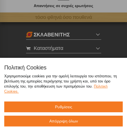
Απαντήσεις σε συχνές ερωτήσεις
τόσο φθηνά όσο πουθενά
Καταστήματα
eMarket
Πολιτική Cookies
Χρησιμοποιούμε cookies για την ομαλή λειτουργία του ιστότοπου, τη
800 117 7777
(μόνο από σταθερό, χωρίς χρέωση)
,
βελτίωση της εμπειρίας περιήγησης του χρήστη και, υπό τον όρο
214 100 9999
(αστική χρέωση)
επιλογής του, την αποθήκευση των προτιμήσεών του.
Πολιτική
Cookies.
info@sklavenitis.gr
Ρυθμίσεις
©2026
Όροι Χρήσης
Πολιτική Απορρήτου
Πολιτική Cookies
CCTV
Sitemap
Απόρριψη όλων