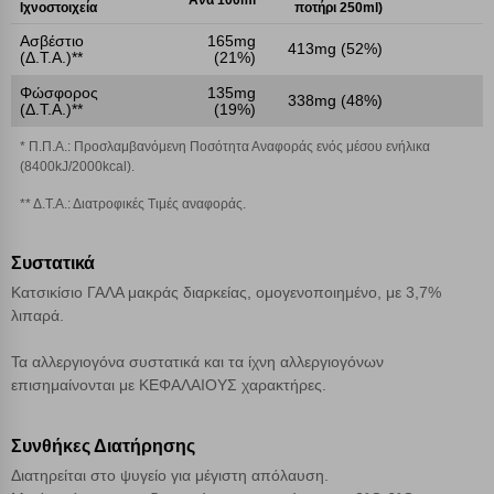
Ανά 100ml
Ιχνοστοιχεία
ποτήρι 250ml)
Ασβέστιο
165mg
413mg (52%)
Απολύτως απαραίτητα cookies
Πάντα Ενεργό
(Δ.Τ.Α.)**
(21%)
Φώσφορος
135mg
338mg (48%)
(Δ.Τ.Α.)**
(19%)
Αποθήκευση ρυθμίσεων
* Π.Π.Α.: Προσλαμβανόμενη Ποσότητα Αναφοράς ενός μέσου ενήλικα
(8400kJ/2000kcal).
Απόρριψη όλων
** Δ.Τ.Α.: Διατροφικές Τιμές αναφοράς.
Αποδοχή όλων
Συστατικά
Κατσικίσιο ΓΑΛΑ μακράς διαρκείας, ομογενοποιημένο, με 3,7%
λιπαρά.
Τα αλλεργιογόνα συστατικά και τα ίχνη αλλεργιογόνων
επισημαίνονται με ΚΕΦΑΛΑΙΟΥΣ χαρακτήρες.
Συνθήκες Διατήρησης
Διατηρείται στο ψυγείο για μέγιστη απόλαυση.