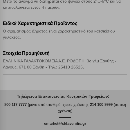
Μετά το άνοιγμα να διατηρείται στο ψυγείο στους 2°C-6°C και να
καταναλώνεται εντός 4 ημερών.
Ειδικά Χαρακτηριστικά Προϊόντος
Ο σχηματισμός ιζήματος είναι χαρακτηριστικό του κατσικίσιου
γάλακτος.
Στοιχεία Προμηθευτή
ΕΛΛΗΝΙΚΑ ΓΑΛΑΚΤΟΚΟΜΕΙΑ Α.Ε. ΡΟΔΟΠΗ, 3ο χλμ Ξάνθης -
Λάγους, 671 00 Ξάνθη - Τηλ.: 25410 26525,
Τηλέφωνα Επικοινωνίας Κεντρικών Γραφείων:
800 117 7777
(μόνο από σταθερό, χωρίς χρέωση),
214 100 9999
(αστική
χρέωση)
emarket@sklavenitis.gr