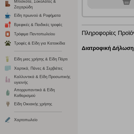
0
Μπισκότα, Σοκολάτες &
τεμ.
περιέχουν προσωποποιημένα χαρακτηριστικά που υποδεικνύ
Ζαχαρώδη
υπολογιστή ή την ηλεκτρονική συσκευή σας, προσθέτοντας λε
Είδη πρωινού & Ροφήματα
σας. Η κατηγορία των απολύτως απαραίτητων cookies για την 
σχετικό κουμπί επάνω δεξιά, αφού ενημερωθείτε σχετικά. Ωσ
Βρεφικές & Παιδικές τροφές
σας ή/και της χρήσης των υπηρεσιών μας.
Δείτε περισσότερα
Πληροφορίες Προϊό
Τρόφιμα Παντοπωλείου
Τροφές & Είδη για Κατοικίδια
Λειτουργικά cookies
Διατροφική Δήλωση
Τα λειτουργικά cookies επιτρέπουν την παροχή βελτιωμέν
Είδη μιας χρήσης & Είδη Πάρτι
οποίων τις υπηρεσίες έχουμε επιλέξει. Αν δεν επιτρέψετε 
Χαρτικά, Πάνες & Σερβιέτες
Καλλυντικά & Είδη Προσωπικής
Cookies στόχευσης
υγιεινής
Απορρυπαντικά & Είδη
Η συγκεκριμένη κατηγορία cookies ρυθμίζεται από συνεργ
Καθαρισμού
για τη δημιουργία ενός προφίλ των ενδιαφερόντων σας κα
Είδη Οικιακής χρήσης
το πρόγραμμα περιήγησης και τη συσκευή σας. Αν δεν επιλ
Χαρτοπωλείο
Cookies απόδοσης