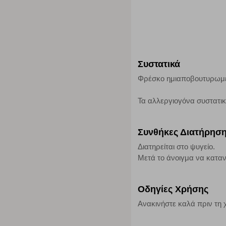
Η συγκεκριμένη κατηγορία cookies μας δίνει τη δυνατότη
να γνωρίζουμε ποιες σελίδες είναι περισσότερο, ή λιγότ
τα cookies είναι συγκεντρωτικές και, συνεπώς, ανώνυμες.
Απολύτως απαραίτητα cookies
Συστατικά
Η συγκεκριμένη κατηγορία cookies είναι απαραίτητη για 
Φρέσκο ημιαποβουτυρωμένο
αποκλείει ή να σας ειδοποιεί σχετικά με αυτά τα cookies
Τα αλλεργιογόνα συστατι
Συνθήκες Διατήρησ
Διατηρείται στο ψυγείο.
Μετά το άνοιγμα να κατα
Οδηγίες Χρήσης
Ανακινήστε καλά πριν τη 