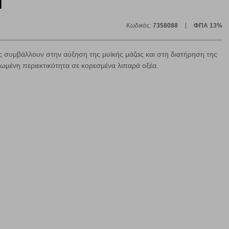
l
Κωδικός:
7358088
ΦΠΑ 13%
ς συμβάλλουν στην αύξηση της μυϊκής μάζας και στη διατήρηση της
ωμένη περιεκτικότητα σε κορεσμένα λιπαρά οξέα.
ε
ήγησή σας, οι οποίες είναι μη εξατομικευμένες και σπάνια