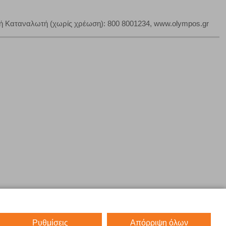
ή Καταναλωτή (χωρίς χρέωση): 800 8001234, www.olympos.gr
Ρυθμίσεις
Απόρριψη όλων