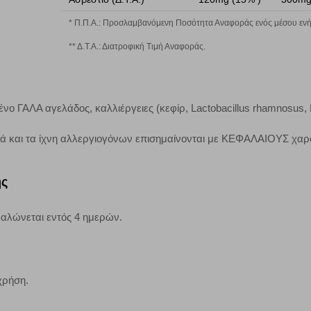
τα να ενημερωνόμαστε για την επισκεψιμότητα του ιστότοπού μας, ώστε να 
ερο δημοφιλείς και να βλέπουμε την αλληλεπίδραση του χρήστη και το χρόνο
* Π.Π.Α.: Προσλαμβανόμενη Ποσότητα Αναφοράς ενός μέσου ενήλ
 Αν δεν επιτρέψετε την αποδοχή αυτής της κατηγορίας cookies, δεν θα γνωρί
** Δ.Τ.Α.: Διατροφική Τιμή Αναφοράς.
τη λειτουργία του ιστότοπου και ενεργοποιημένη. Έχετε ωστόσο τη δυνατότη
 ΓΑΛΑ αγελάδος, καλλιέργειες (κεφίρ, Lactobacillus rhamnosus, 
, με το ενδεχόμενο σε αυτήν την περίπτωση ορισμένα τμήματα του ιστότοπου 
κά και τα ίχνη αλλεργιογόνων επισημαίνονται με ΚΕΦΑΛΑΙΟΥΣ χαρ
Αποθήκευση ρυθμίσεων
Α
ης
ναλώνεται εντός 4 ημερών.
χρήση.