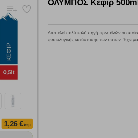
ΟΛΥΜΠΟΣ Κεφίρ 500m
Αποτελεί πολύ καλή πηγή πρωτεϊνών οι οποίε
φυσιολογικής κατάστασης των οστών. Έχει μει
Πολλαπλή αναζήτηση
Χρησιμοποιήστε τη για πιο γρήγορη αναζήτηση προϊόντων.
Γράψτε τα προϊόντα που επιθυμείτε, με κόμμα ανάμεσά τους, και κάντ
κλικ στο κουμπί "Αναζήτηση". Θα εμφανιστούν αποτελέσματα από
όλες τις Κατηγορίες και για κάθε προϊόν.
 Cookies
1,26 €
/τεμ.
γουμε αυτόματα δεδομένα σύνδεσης και πληροφορίες σχετικές με την περι