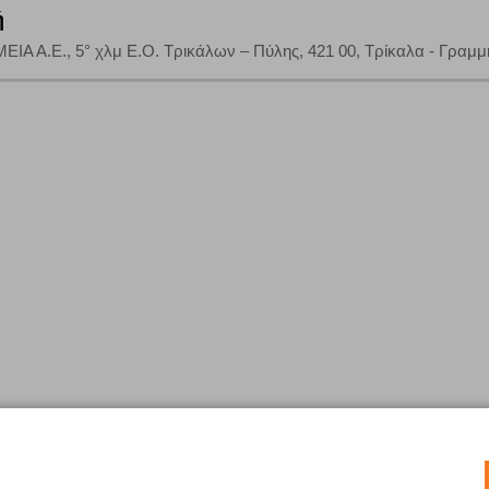
ή
Α.Ε., 5° χλμ Ε.Ο. Τρικάλων – Πύλης, 421 00, Τρίκαλα - Γραμμ