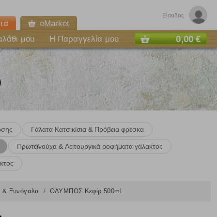
Είσοδος
τα
eMarket
0,00 €
αλάθι μου
Η Παραγγελία μου
υ
ωσης
Γάλατα Kατσικίσια & Πρόβεια φρέσκα
Πρωτεϊνούχα & Λειτουργικά ροφήματα γάλακτος
κτος
νι & Ξυνόγαλα
ΟΛΥΜΠΟΣ Κεφίρ 500ml