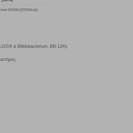
μπορούμε να βελτιώσουμε την απόδοσή του. Μας βοηθούν
 παραμονής του. Οι πληροφορίες που συλλέγονται από αυτά
ικα (8400kJ/2000kcal).
ζουμε πότε έχετε επισκεφθεί την τοποθεσία μας.
Πάντα Ενεργό
τα να ρυθμίσετε το πρόγραμμα περιήγησής σας ώστε να
LGG® & Bifidobacterium, BB-12®).
να μη λειτουργούν.
ακτήρες.
πόρριψη όλων
Αποδοχή όλων