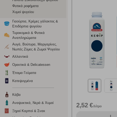
Φυτικά ροφήματα
Χυμοί ψυγείου
Γιαούρτια, Κρέμες γάλακτος &
Επιδόρπια ψυγείου
Τυροκομικά & Φυτικά
Αναπληρώματα
Αυγά, Βούτυρα, Μαργαρίνες,
Νωπές Ζύμες & Ζωμοί Ψυγείου
Αλλαντικά
Ορεκτικά & Delicatessen
Έτοιμα Γεύματα
Κατεψυγμένα
Ρυθμίσεις
Κάβα
Ενημέρωση
Αναψυκτικά, Νερά & Χυμοί
2,52 €
/λίτρο
Ξηροί Καρποί & Σνακ
Κατά την απλή περιήγηση ή/και χρήση του ιστότοπου συλλέ