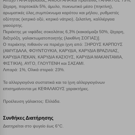
Άπαχο ΓΑΛΑ αγελάδας, ΑΝΘΟΓΑΛΑ και πρωτεΐνες ΓΑΛΑΚΤΟΣ 79%,
ζάχαρη, πορτοκάλι 5%, άμυλο, πυκνωτικό μέσο (πηκτίνη),
Αποθήκευση ρυθμίσεων
αρωματικές ύλες,συμπύκνωμα καρότου και μήλου, ρυθμιστές
οξύτητας (κιτρικό οξύ, κιτρικό νάτριο), ζελατίνη, καλλιέργεια
Απόρριψη όλων
γιαούρτης.
Περιέκτης με νιφάδες σοκολάτας 6,3% (κακαόμαζα 50%, ζάχαρη,
δεξτρόζη, γαλακτωματοποιητής (λεκιθίνη ΣΟΓΙΑΣ)].
Αποδοχή όλων
Ο περιέκτης πιθανόν να περιέχει ίχνη από: ΞΗΡΟΥΣ ΚΑΡΠΟΥΣ
(ΑΜΥΓΔΑΛΑ, ΦΟΥΝΤΟΥΚΙΑ, ΚΑΡΥΔΙΑ, ΚΑΡΥΔΙΑ ΒΡΑΖΙΛΙΑΣ,
ΚΑΡΥΔΙΑ ΠΕΚΑΝ, ΚΑΡΥΔΙΑ ΚΑΣΙΟΥΣ, ΚΑΡΥΔΙΑ ΜΑΚΑΝΤΑΜΙΑ,
ΦΙΣΤΙΚΙΑ), ΑΥΓΟ, ΓΛΟΥΤΕΝΗ και ΣΑΣΑΜΙ.
Λιπαρά: 1%, Ολικά στερεά: 23%.
Τα αλλεργιογόνα συστατικά και τα ίχνη αλλεργιογόνων
επισημαίνονται με ΚΕΦΑΛΑΙΟΥΣ χαρακτήρες.
Προέλευση γάλακτος: Ελλάδα.
Συνθήκες Διατήρησης
Διατηρείται στο ψυγείο έως 6°C.