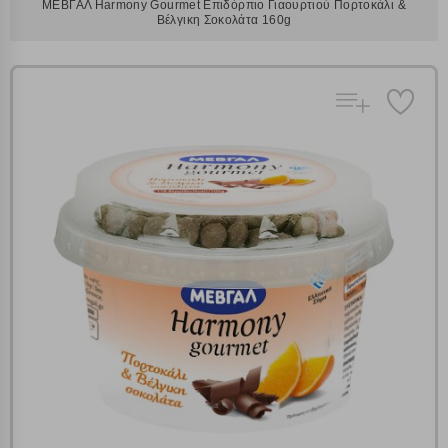
ΜΕΒΓΑΛ Harmony Gourmet Επιδόρπιο Γιαουρτιού Πορτοκάλι &
Βέλγικη Σοκολάτα 160g