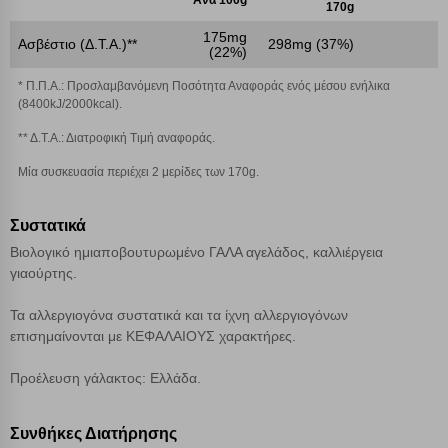
Ανά 100g
170g
175mg
Ασβέστιο (Δ.Τ.Α.)**
298mg (37%)
(22%)
Αποθήκευση ρυθμίσεων
* Π.Π.Α.: Προσλαμβανόμενη Ποσότητα Αναφοράς ενός μέσου ενήλικα
(8400kJ/2000kcal).
Απόρριψη όλων
** Δ.Τ.Α.: Διατροφική Τιμή αναφοράς.
Αποδοχή όλων
Μία συσκευασία περιέχει 2 μερίδες των 170g.
Συστατικά
Βιολογικό ημιαποβουτυρωμένο ΓΑΛΑ αγελάδος, καλλιέργεια
γιαούρτης.
Τα αλλεργιογόνα συστατικά και τα ίχνη αλλεργιογόνων
επισημαίνονται με ΚΕΦΑΛΑΙΟΥΣ χαρακτήρες.
Προέλευση γάλακτος: Ελλάδα.
Συνθήκες Διατήρησης