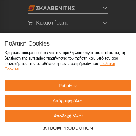
Καταστήματα
eMarket
Πολιτική Cookies
Χρησιμοποιούμε cookies για την ομαλή λειτουργία του ιστότοπου, τη
800 117 7777
(μόνο από σταθερό, χωρίς χρέωση)
,
βελτίωση της εμπειρίας περιήγησης του χρήστη και, υπό τον όρο
214 100 9999
(αστική χρέωση)
επιλογής του, την αποθήκευση των προτιμήσεών του.
Πολιτική
Cookies.
info@sklavenitis.gr
Ρυθμίσεις
©2026
Όροι Χρήσης
Πολιτική Απορρήτου
Πολιτική Cookies
CCTV
Sitemap
Απόρριψη όλων
Αποδοχή όλων