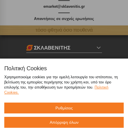
emarket@sklavenitis.gr
Απαντήσεις σε συχνές ερωτήσεις
τόσο φθηνά όσο πουθενά
Καταστήματα
Πολιτική Cookies
eMarket
Χρησιμοποιούμε cookies για την ομαλή λειτουργία του ιστότοπου, τη
βελτίωση της εμπειρίας περιήγησης του χρήστη και, υπό τον όρο
επιλογής του, την αποθήκευση των προτιμήσεών του.
Πολιτική
Cookies.
800 117 7777
(μόνο από σταθερό, χωρίς χρέωση)
,
214 100 9999
(αστική χρέωση)
Ρυθμίσεις
info@sklavenitis.gr
Απόρριψη όλων
©2026
Όροι Χρήσης
Πολιτική Απορρήτου