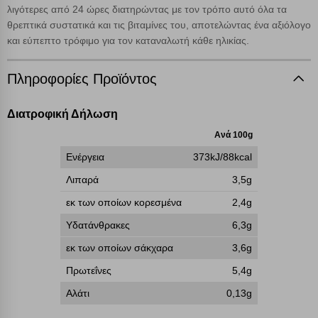
γνωρίζετε ότι αποκλεισμός ορισμένων κατηγοριών αρχείων cookies,
λιγότερες από 24 ώρες διατηρώντας με τον τρόπο αυτό όλα τα
μπορεί να επηρεάσει την εμπειρία της περιήγησής σας ή/και της
θρεπτικά συστατικά και τις βιταμίνες του, αποτελώντας ένα αξιόλογο
χρήσης των υπηρεσιών μας.
Δείτε περισσότερα
και εύπεπτο τρόφιμο για τον καταναλωτή κάθε ηλικίας.
Λειτουργικά cookies
Πληροφορίες Προϊόντος
Cookies στόχευσης
Διατροφική Δήλωση
Ανά 100g
Cookies απόδοσης
Ενέργεια
373kJ/88kcal
Λιπαρά
3,5g
Απολύτως απαραίτητα cookies
Πάντα Ενεργό
εκ των οποίων κορεσμένα
2,4g
Υδατάνθρακες
6,3g
Αποθήκευση ρυθμίσεων
εκ των οποίων σάκχαρα
3,6g
Πρωτεΐνες
5,4g
Απόρριψη όλων
Αλάτι
0,13g
Αποδοχή όλων