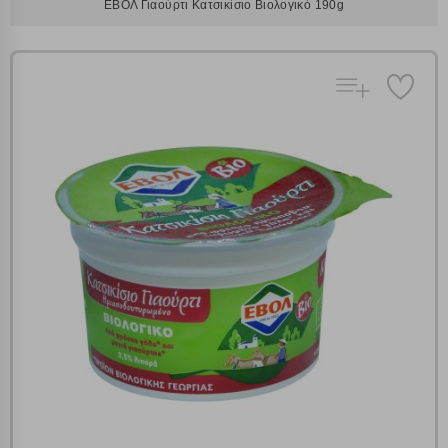
ΕΒΟΛ Γιαούρτι Κατσικίσιο Βιολογικό 190g