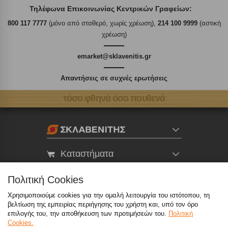
Τηλέφωνα Επικοινωνίας Κεντρικών Γραφείων:
800 117 7777
(μόνο από σταθερό, χωρίς χρέωση),
214 100 9999
(αστική
χρέωση)
emarket@sklavenitis.gr
Απαντήσεις σε συχνές ερωτήσεις
τόσο φθηνά όσο πουθενά
Καταστήματα
eMarket
Πολιτική Cookies
Χρησιμοποιούμε cookies για την ομαλή λειτουργία του ιστότοπου, τη
βελτίωση της εμπειρίας περιήγησης του χρήστη και, υπό τον όρο
800 117 7777
(μόνο από σταθερό, χωρίς χρέωση)
,
επιλογής του, την αποθήκευση των προτιμήσεών του.
Πολιτική
214 100 9999
(αστική χρέωση)
Cookies.