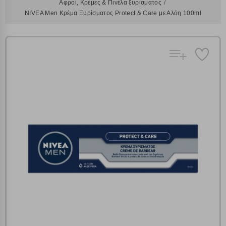
Αφροί, Κρέμες & Πινέλα ξυρίσματος
NIVEA Men Κρέμα Ξυρίσματος Protect & Care με Αλόη 100ml
Πολλαπλή αναζήτηση