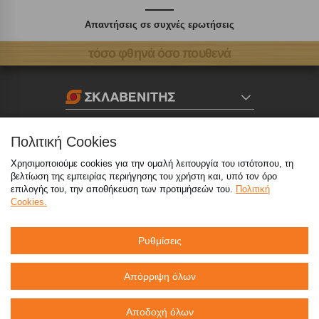
Απαντήσεις σε συχνές ερωτήσεις
τόσο φθηνά όσο πουθενά
Καταστήματα
Πολιτική Cookies
eMarket
Χρησιμοποιούμε cookies για την ομαλή λειτουργία του ιστότοπου, τη
βελτίωση της εμπειρίας περιήγησης του χρήστη και, υπό τον όρο
επιλογής του, την αποθήκευση των προτιμήσεών του.
Πολιτική
Cookies.
800 117 7777
(μόνο από σταθερό, χωρίς χρέωση)
,
214 100 9999
(αστική χρέωση)
Ρυθμίσεις
info@sklavenitis.gr
Απόρριψη όλων
©2026
Όροι Χρήσης
Πολιτική Απορρήτου
Αποδοχή όλων
Πολιτική Cookies
CCTV
Sitemap