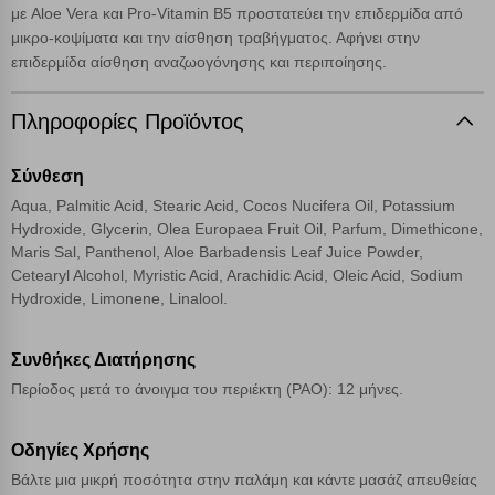
μπορεί να επηρεάσει την εμπειρία της περιήγησής σας ή/και της
με Aloe Vera και Pro-Vitamin B5 προστατεύει την επιδερμίδα από
χρήσης των υπηρεσιών μας.
Δείτε περισσότερα
μικρο-κοψίματα και την αίσθηση τραβήγματος. Αφήνει στην
επιδερμίδα αίσθηση αναζωογόνησης και περιποίησης.
Λειτουργικά cookies
Πληροφορίες Προϊόντος
Cookies στόχευσης
Σύνθεση
Aqua, Palmitic Acid, Stearic Acid, Cocos Nucifera Oil, Potassium
Cookies απόδοσης
Hydroxide, Glycerin, Olea Europaea Fruit Oil, Parfum, Dimethicone,
Maris Sal, Panthenol, Aloe Barbadensis Leaf Juice Powder,
Cetearyl Alcohol, Myristic Acid, Arachidic Acid, Oleic Acid, Sodium
Απολύτως απαραίτητα cookies
Πάντα Ενεργό
Hydroxide, Limonene, Linalool.
Αποθήκευση ρυθμίσεων
Συνθήκες Διατήρησης
Περίοδος μετά το άνοιγμα του περιέκτη (PAO): 12 μήνες.
Απόρριψη όλων
Οδηγίες Χρήσης
Αποδοχή όλων
Βάλτε μια μικρή ποσότητα στην παλάμη και κάντε μασάζ απευθείας