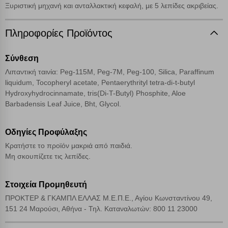
Ξυριστική μηχανή και ανταλλακτική κεφαλή, με 5 λεπίδες ακριβείας.
Cookies στόχευσης
Πληροφορίες Προϊόντος
Cookies απόδοσης
Σύνθεση
Απολύτως απαραίτητα cookies
Πάντα Ενεργό
Λιπαντική ταινία: Peg-115M,
Peg
-7M,
Peg
-100, Silica, Paraffinum
liquidum, Tocopheryl acetate, Pentaerythrityl tetra-di-t-butyl
Hydroxyhydrocinnamate, tris(Di-T-Butyl) Phosphite, Aloe
Αποθήκευση ρυθμίσεων
Barbadensis Leaf Juice, Bht, Glycol.
Απόρριψη όλων
Οδηγίες Προφύλαξης
Κρατήστε το προϊόν μακριά από παιδιά.
Αποδοχή όλων
Μη σκουπίζετε τις λεπίδες.
Στοιχεία Προμηθευτή
ΠΡΟΚΤΕΡ & ΓΚΑΜΠΛ ΕΛΛΑΣ Μ.Ε.Π.Ε., Αγίου Κωνσταντίνου 49,
151 24 Μαρούσι, Αθήνα - Τηλ. Kαταναλωτών: 800 11 23000