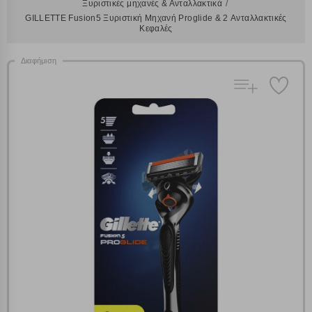
Ξυριστικές μηχανές & Ανταλλακτικά
GILLETTE Fusion5 Ξυριστική Μηχανή Proglide & 2 Ανταλλακτικές
Κεφαλές
Διαφήμιση
Πολλαπλή αναζήτηση
Χρησιμοποιήστε τη για πιο γρήγορη αναζήτηση
προϊόντων.
Γράψτε τα προϊόντα που επιθυμείτε, με κόμμα ανάμεσά
τους, και κάντε κλικ στο κουμπί "Αναζήτηση". Θα
Ρυθμίσεις Cookies
εμφανιστούν αποτελέσματα από όλες τις Κατηγορίες και
για κάθε προϊόν.