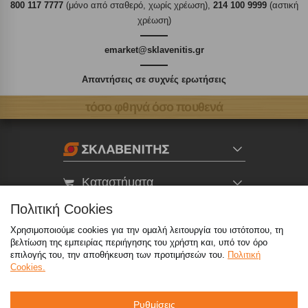
800 117 7777
(μόνο από σταθερό, χωρίς χρέωση),
214 100 9999
(αστική
χρέωση)
emarket@sklavenitis.gr
Απαντήσεις σε συχνές ερωτήσεις
τόσο φθηνά όσο πουθενά
Καταστήματα
Πολιτική Cookies
eMarket
Χρησιμοποιούμε cookies για την ομαλή λειτουργία του ιστότοπου, τη
βελτίωση της εμπειρίας περιήγησης του χρήστη και, υπό τον όρο
επιλογής του, την αποθήκευση των προτιμήσεών του.
Πολιτική
800 117 7777
(μόνο από σταθερό, χωρίς χρέωση)
,
Cookies.
214 100 9999
(αστική χρέωση)
info@sklavenitis.gr
Ρυθμίσεις