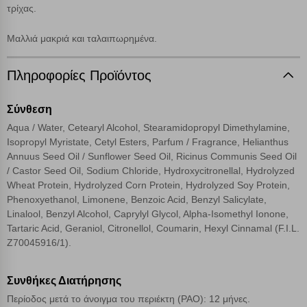
τρίχας.
επάνω δεξιά, αφού ενημερωθείτε σχετικά. Ωστόσο θα πρέπει να
γνωρίζετε ότι αποκλεισμός ορισμένων κατηγοριών αρχείων cookies,
μπορεί να επηρεάσει την εμπειρία της περιήγησής σας ή/και της
Μαλλιά μακριά και ταλαιπωρημένα.
χρήσης των υπηρεσιών μας.
Δείτε περισσότερα
Πληροφορίες Προϊόντος
Λειτουργικά cookies
Σύνθεση
Aqua / Water, Cetearyl Alcohol, Stearamidopropyl Dimethylamine,
Cookies στόχευσης
Isopropyl Myristate, Cetyl Esters, Parfum / Fragrance, Helianthus
Annuus Seed Oil / Sunflower Seed Oil, Ricinus Communis Seed Oil
Cookies απόδοσης
/ Castor Seed Oil, Sodium Chloride, Hydroxycitronellal, Hydrolyzed
Wheat Protein, Hydrolyzed Corn Protein, Hydrolyzed Soy Protein,
Phenoxyethanol, Limonene, Benzoic Acid, Benzyl Salicylate,
Απολύτως απαραίτητα cookies
Πάντα Ενεργό
Linalool, Benzyl Alcohol, Caprylyl Glycol, Alpha-Isomethyl Ionone,
Tartaric Acid, Geraniol, Citronellol, Coumarin, Hexyl Cinnamal (F.I.L.
Z70045916/1).
Αποθήκευση ρυθμίσεων
Συνθήκες Διατήρησης
Απόρριψη όλων
Περίοδος μετά το άνοιγμα του περιέκτη (PAO): 12 μήνες.