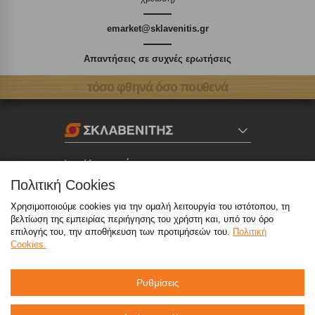
emarket@sklavenitis.gr
Απαντήσεις σε συχνές ερωτήσεις
τόσο φθηνά όσο πουθενά
Καταστήματα
Πολιτική Cookies
eMarket
Χρησιμοποιούμε cookies για την ομαλή λειτουργία του ιστότοπου, τη
βελτίωση της εμπειρίας περιήγησης του χρήστη και, υπό τον όρο
επιλογής του, την αποθήκευση των προτιμήσεών του.
Πολιτική
800 117 7777
(μόνο από σταθερό, χωρίς χρέωση)
,
Cookies.
214 100 9999
(αστική χρέωση)
Ρυθμίσεις
info@sklavenitis.gr