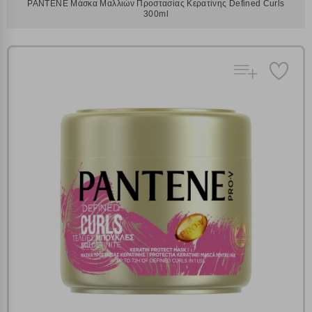
PANTENE Μάσκα Μαλλιών Προστασίας Κερατίνης Defined Curls
300ml