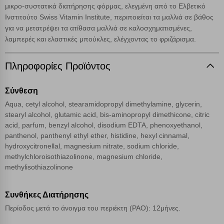
μικρο-συστατικά διατήρησης φόρμας, ελεγμένη από το Ελβετικό
γνωρίζετε ότι αποκλεισμός ορισμένων κατηγοριών αρχείων cookies,
μπορεί να επηρεάσει την εμπειρία της περιήγησής σας ή/και της
Ινστιτούτο Swiss Vitamin Institute, περιποιείται τα μαλλιά σε βάθος
χρήσης των υπηρεσιών μας.
Δείτε περισσότερα
για να μετατρέψει τα ατίθασα μαλλιά σε καλοσχηματισμένες,
λαμπερές και ελαστικές μπούκλες, ελέγχοντας το φριζάρισμα.
Λειτουργικά cookies
Πληροφορίες Προϊόντος
Cookies στόχευσης
Σύνθεση
Aqua, cetyl alcohol, stearamidopropyl dimethylamine, glycerin,
Cookies απόδοσης
stearyl alcohol, glutamic acid, bis-aminopropyl dimethicone, citric
acid, parfum, benzyl alcohol, disodium EDTA, phenoxyethanol,
panthenol, panthenyl ethyl ether, histidine, hexyl cinnamal,
Απολύτως απαραίτητα cookies
Πάντα Ενεργό
hydroxycitronellal, magnesium nitrate, sodium chloride,
methylchloroisothiazolinone, magnesium chloride,
methylisothiazolinone
Αποθήκευση ρυθμίσεων
Συνθήκες Διατήρησης
Απόρριψη όλων
Περίοδος μετά το άνοιγμα του περιέκτη (PAO): 12μήνες.
Αποδοχή όλων