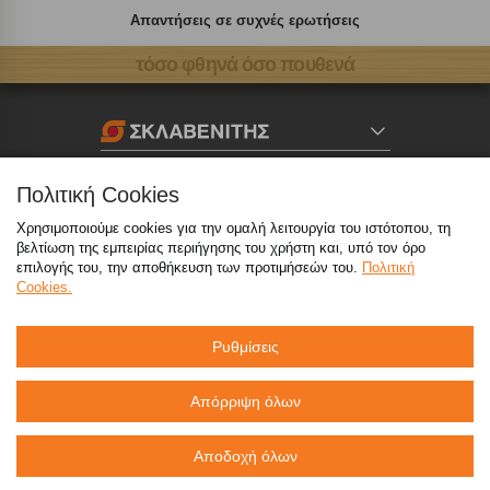
Απαντήσεις σε συχνές ερωτήσεις
τόσο φθηνά όσο πουθενά
Καταστήματα
Πολιτική Cookies
Χρησιμοποιούμε cookies για την ομαλή λειτουργία του ιστότοπου, τη
eMarket
βελτίωση της εμπειρίας περιήγησης του χρήστη και, υπό τον όρο
επιλογής του, την αποθήκευση των προτιμήσεών του.
Πολιτική
Cookies.
800 117 7777
(μόνο από σταθερό, χωρίς χρέωση)
,
214 100 9999
(αστική χρέωση)
Ρυθμίσεις
info@sklavenitis.gr
Απόρριψη όλων
©2026
Όροι Χρήσης
Πολιτική Απορρήτου
Αποδοχή όλων
Πολιτική Cookies
CCTV
Sitemap