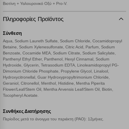
χρήσης των υπηρεσιών μας.
Δείτε περισσότερα
Βιοτίνη + Υαλουρονικό Οξύ + Pro-V.
Πληροφορίες Προϊόντος
Λειτουργικά cookies
Σύνθεση
Cookies στόχευσης
Aqua, Sodium Laureth Sulfate, Sodium Chloride, Cocamidopropyl
Betaine, Sodium Xylenesulfonate, Citric Acid, Parfum, Sodium
Cookies απόδοσης
Benzoate, Cocamide MEA, Sodium Citrate, Sodium Salicylate,
Panthenyl Ethyl Ether, Panthenol, Hexyl Cinnamal, Sodium
Hydroxide, Glycerin, Tetrasodium EDTA, Linoleamidopropyl PG-
Απολύτως απαραίτητα cookies
Πάντα Ενεργό
Dimonium Chloride Phosphate, Propylene Glycol, Linalool,
Hydroxycitronellal, Guar Hydroxypropyltrimonium Chloride,
Geraniol, Citronellol, Menthol, Histidine, Mentha Piperita
Αποθήκευση ρυθμίσεων
Flower/Leaf/Stem Oil, Mentha Arvensis Leaf/Stem Oil, Biotin,
Tocopheryl Acetate.
Απόρριψη όλων
Συνθήκες Διατήρησης
Αποδοχή όλων
Περίοδος μετά το άνοιγμα του περιέκτη (PAO): 12μήνες.