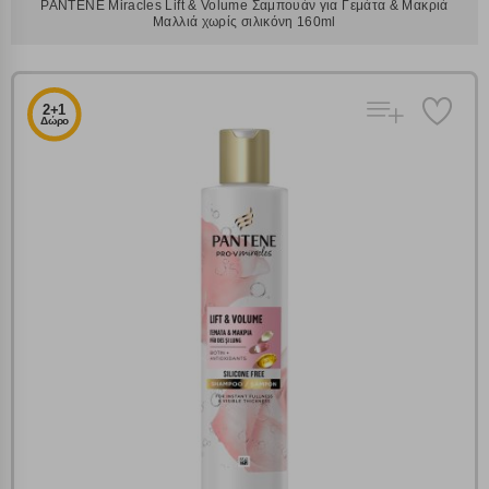
PANTENE Miracles Lift & Volume Σαμπουάν για Γεμάτα & Μακριά
Μαλλιά χωρίς σιλικόνη 160ml
2+1
Δώρο
Πολλαπλή αναζήτηση