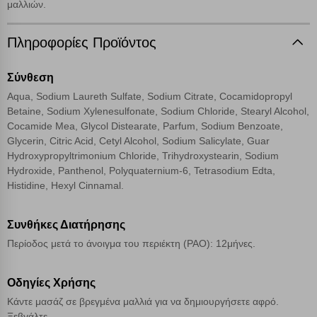
μαλλιών.
Λειτουργικά cookies
Πληροφορίες Προϊόντος
Cookies στόχευσης
Σύνθεση
Aqua, Sodium Laureth Sulfate, Sodium Citrate, Cocamidopropyl
Cookies απόδοσης
Betaine, Sodium Xylenesulfonate, Sodium Chloride, Stearyl Alcohol,
Cocamide Mea, Glycol Distearate, Parfum, Sodium Benzoate,
Glycerin, Citric Acid, Cetyl Alcohol, Sodium Salicylate, Guar
Απολύτως απαραίτητα cookies
Πάντα Ενεργό
Hydroxypropyltrimonium Chloride, Trihydroxystearin, Sodium
Hydroxide, Panthenol, Polyquaternium-6, Tetrasodium Edta,
Histidine, Hexyl Cinnamal.
Αποθήκευση ρυθμίσεων
Συνθήκες Διατήρησης
Απόρριψη όλων
Περίοδος μετά το άνοιγμα του περιέκτη (PAO): 12μήνες.
Αποδοχή όλων
Οδηγίες Χρήσης
Κάντε μασάζ σε βρεγμένα μαλλιά για να δημιουργήσετε αφρό.
Ξεβγάλτε.