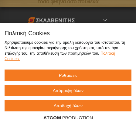
τόσο φθηνά όσο πουθενά
Πολιτική Cookies
Καταστήματα
Χρησιμοποιούμε cookies για την ομαλή λειτουργία του ιστότοπου, τη
βελτίωση της εμπειρίας περιήγησης του χρήστη και, υπό τον όρο
eMarket
επιλογής του, την αποθήκευση των προτιμήσεών του.
Πολιτική
Cookies.
800 117 7777
(μόνο από σταθερό, χωρίς χρέωση)
,
Ρυθμίσεις
214 100 9999
(αστική χρέωση)
info@sklavenitis.gr
Απόρριψη όλων
©2026
Όροι Χρήσης
Πολιτική Απορρήτου
Αποδοχή όλων
Πολιτική Cookies
CCTV
Sitemap