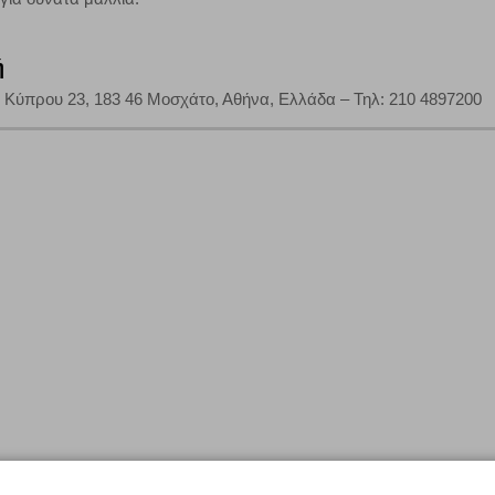
Αποθήκευση ρυθμίσεων
Α
ή
Κύπρου 23, 183 46 Μοσχάτο, Αθήνα, Ελλάδα – Τηλ: 210 4897200