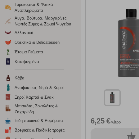
Τυροκομικά & Φυτικά
Αναπληρώματα
Αυγά, Βούτυρα, Μαργαρίνες,
Νωπές Ζύμες & Ζωμοί Ψυγείου
Αλλαντικά
Ρυθμίσεις
Ορεκτικά & Delicatessen
Έτοιμα Γεύματα
Ενημέρωση
Κατεψυγμένα
Κατά την απλή περιήγηση ή/και χρήση του ιστότοπου συλλέ
Κάβα
περιέχουν προσωποποιημένα χαρακτηριστικά που υποδεικνύ
υπολογιστή ή την ηλεκτρονική συσκευή σας, προσθέτοντας λε
Αναψυκτικά, Νερά & Χυμοί
σας. Η κατηγορία των απολύτως απαραίτητων cookies για την 
Ξηροί Καρποί & Σνακ
σχετικό κουμπί επάνω δεξιά, αφού ενημερωθείτε σχετικά. Ωσ
σας ή/και της χρήσης των υπηρεσιών μας.
Δείτε περισσότερα
Μπισκότα, Σοκολάτες &
Ζαχαρώδη
6,25 €
Είδη πρωινού & Ροφήματα
/λίτρο
Λειτουργικά cookies
Βρεφικές & Παιδικές τροφές
0
Τα λειτουργικά cookies επιτρέπουν την παροχή βελτιωμέν
τεμ.