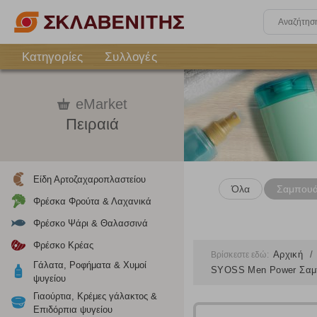
Κατηγορίες
Συλλογές
eMarket
Πειραιά
Είδη Αρτοζαχαροπλαστείου
Όλα
Σαμπου
Φρέσκα Φρούτα & Λαχανικά
Φρέσκο Ψάρι & Θαλασσινά
Φρέσκο Κρέας
Αρχική
Βρίσκεστε εδώ:
Γάλατα, Ροφήματα & Χυμοί
SYOSS Men Power Σαμπ
ψυγείου
Γιαούρτια, Κρέμες γάλακτος &
Επιδόρπια ψυγείου