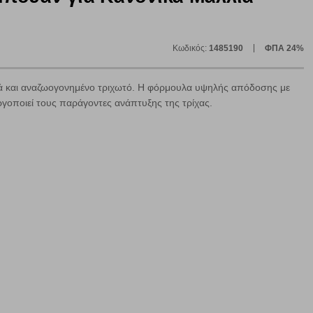
Κωδικός:
1485190
ΦΠΑ 24%
ε
ιά και αναζωογονημένο τριχωτό. Η φόρμουλα υψηλής απόδοσης με
νεργοποιεί τους παράγοντες ανάπτυξης της τρίχας.
ήγησή σας, οι οποίες είναι μη εξατομικευμένες και σπάνια
ία, μέσω του προγράμματος περιήγησης εγκαθίστανται στον
ή, εφ΄ όσον το επιλέξετε, απομνημονεύοντας τις προτιμήσεις
τότητα να επιλέξετε τις λοιπές κατηγορίες κάνοντας κλικ στο
ν cookies, μπορεί να επηρεάσει την εμπειρία της περιήγησής
να ορισθούν από εμάς ή /και από τρίτους παρόχους, των