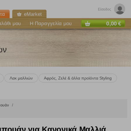
Είσοδος
τα
eMarket
0,00 €
αλάθι μου
Η Παραγγελία μου
ών
Λακ μαλλιών
Αφρός, Ζελέ & άλλα προϊόντα Styling
πουάν
πουάν για Κανονικά Μαλλιά