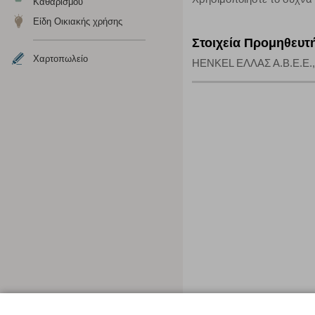
Καθαρισμού
Είδη Οικιακής χρήσης
Στοιχεία Προμηθευτ
Χαρτοπωλείο
HENKEL ΕΛΛΑΣ Α.Β.Ε.Ε., 