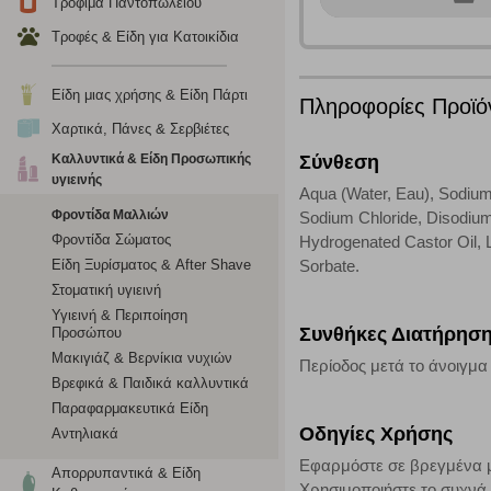
Τρόφιμα Παντοπωλείου
οποίων τις υπηρεσίες έχουμε επιλέξει. Αν δεν επιτρέψετε 
Τροφές & Είδη για Κατοικίδια
Cookies στόχευσης
Είδη μιας χρήσης & Είδη Πάρτι
Πληροφορίες Προϊό
Η συγκεκριμένη κατηγορία cookies ρυθμίζεται από συνεργ
Χαρτικά, Πάνες & Σερβιέτες
για τη δημιουργία ενός προφίλ των ενδιαφερόντων σας κα
Καλλυντικά & Είδη Προσωπικής
Σύνθεση
το πρόγραμμα περιήγησης και τη συσκευή σας. Αν δεν επιλ
υγιεινής
Aqua (Water, Eau), Sodium
Φροντίδα Μαλλιών
Sodium Chloride, Disodium
Cookies απόδοσης
Φροντίδα Σώματος
Hydrogenated Castor Oil, 
Είδη Ξυρίσματος & After Shave
Sorbate.
Η συγκεκριμένη κατηγορία cookies μας δίνει τη δυνατότη
Στοματική υγιεινή
να γνωρίζουμε ποιες σελίδες είναι περισσότερο, ή λιγότ
Υγιεινή & Περιποίηση
τα cookies είναι συγκεντρωτικές και, συνεπώς, ανώνυμες.
Συνθήκες Διατήρησ
Προσώπου
Μακιγιάζ & Βερνίκια νυχιών
Περίοδος μετά το άνοιγμα
Απολύτως απαραίτητα cookies
Βρεφικά & Παιδικά καλλυντικά
Παραφαρμακευτικά Είδη
Η συγκεκριμένη κατηγορία cookies είναι απαραίτητη για 
Οδηγίες Χρήσης
Αντηλιακά
αποκλείει ή να σας ειδοποιεί σχετικά με αυτά τα cookies
Εφαρμόστε σε βρεγμένα μ
Απορρυπαντικά & Είδη
Χρησιμοποιήστε το συχνά 