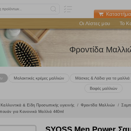
Καταστήμα
Οι Λίστες μου
Το Κ
Φροντίδα Μαλλι
άν
Μαλακτικές κρέμες μαλλιών
Μάσκες & Λάδια για τα μαλλιά
Βαφές μαλλιών
Καλλυντικά & Είδη Προσωπικής υγιεινής
Φροντίδα Μαλλιών
Σαμ
ουάν για Κανονικά Μαλλιά 440ml
SYOSS Men Power Σαμ