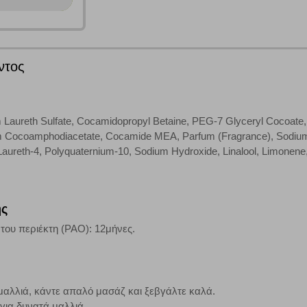
την αποδοχή αυτής της κατηγορίας cookies, ορισμένες ή όλες από αυτές τις λ
ντος
άτες μας (με αντικείμενο τη διαφήμιση) μέσω του ιστότοπού μας. Εφ’ όσον τ
ι για την εμφάνιση σχετικών διαφημίσεων σε άλλες τοποθεσίες. Τα cookies 
έξετε τη συγκεκριμένη κατηγορία cookies, δεν θα λαμβάνετε στοχευμένες δι
 Laureth Sulfate, Cocamidopropyl Betaine, PEG-7 Glyceryl Cocoate,
 Cocoamphodiacetate, Cocamide MEA, Parfum (Fragrance), Sodium Be
Laureth-4, Polyquaternium-10, Sodium Hydroxide, Linalool, Limonene,
τα να ενημερωνόμαστε για την επισκεψιμότητα του ιστότοπού μας, ώστε να 
ερο δημοφιλείς και να βλέπουμε την αλληλεπίδραση του χρήστη και το χρόνο
 Αν δεν επιτρέψετε την αποδοχή αυτής της κατηγορίας cookies, δεν θα γνωρί
ης
 του περιέκτη (PAO): 12μήνες.
τη λειτουργία του ιστότοπου και ενεργοποιημένη. Έχετε ωστόσο τη δυνατότη
, με το ενδεχόμενο σε αυτήν την περίπτωση ορισμένα τμήματα του ιστότοπου 
αλλιά, κάντε απαλό μασάζ και ξεβγάλτε καλά.
για δυνατά μαλλιά.