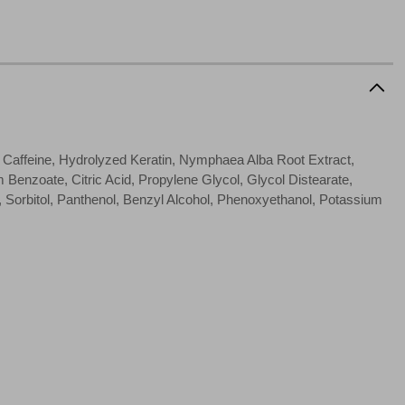
ειτουργίες ενδέχεται να μην λειτουργούν σωστά.
α επιλέξετε, μπορεί να χρησιμοποιηθούν από τους ανωτέρω
στόχευσης λειτουργούν αναγνωρίζοντας με μοναδικό τρόπο
αφημίσεις μας σε διαφορετικούς ιστότοπους.
 Caffeine, Hydrolyzed Keratin, Nymphaea Alba Root Extract,
nzoate, Citric Acid, Propylene Glycol, Glycol Distearate,
 Sorbitol, Panthenol, Benzyl Alcohol, Phenoxyethanol, Potassium
μπορούμε να βελτιώσουμε την απόδοσή του. Μας βοηθούν
 παραμονής του. Οι πληροφορίες που συλλέγονται από αυτά
ζουμε πότε έχετε επισκεφθεί την τοποθεσία μας.
Πάντα Ενεργό
τα να ρυθμίσετε το πρόγραμμα περιήγησής σας ώστε να
να μη λειτουργούν.