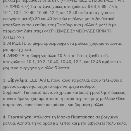
μαλλιά με περμανάντ δείτε στις (<<ΧΡΗΣΙΜΕΣ ΣΥΜΒΟΥΛΕΣ ΠΡΙΝ
ΤΗ ΧΡΗΣΗ>>).Για τις ξανοιχτικές αποχρώσεις 6.68, 6.88, 7.65,
10.1, 10.2, 10.40, 10.46, 12.2, και 12.46 αφήστε το μίγμα να
ενεργήσει μεταξύ 30 και 40 λεπτών ανάλογα με το ξανθιστικό
αποτέλεσμα που επιθυμείτε.(Για φθαρμένα μαλλιά ή μαλλιά με
περμανάντ δείτε στις (<<ΧΡΗΣΙΜΕΣ ΣΥΜΒΟΥΛΕΣ ΠΡΙΝ ΤΗ
ΧΡΗΣΗ>>.)
3. ΑΠΛΩΣΤΕ το μίγμα ομοιόμορφα στα μαλλιά, χρησιμοποιώντας
μια αραιή χτένα.
4. ΑΦΗΣΤΕ τη βαφή για άλλα 10 λεπτά. Για τις ξανθιστικές
αποχρώσεις 10.1, 10.2, 10.40, 10.46, 12.2, και 12.46 αφήστε το
μίγμα να ενεργήσει για άλλα 5 λεπτά.
3.
Ξέβγαλμα
: ΞΕΒΓΑΛΤΕ πολύ καλά τα μαλλιά, αφού τελειώσει ο
χρόνος αναμονής, μέχρι το νερό να τρέχει καθαρό.
Συμβουλή: Για ορατά ζωντανό χρώμα και λάμψη μεγάλης διάρκειας,
συνιστούμε να χρησιμοποιείτε τη σειρά περιποίησης μαλλιών Gliss -
σαμπουάν, conditioner και μάσκα - για βαμμένα μαλλιά.
4.
Περιποίηση
: Απλώστε τη Μάσκα Περιποίησης σε βρεγμένα
μαλλιά. Αφήστε τη να δράσει 2 λεπτά και μετά ξεβγάλετε πολύ καλά.