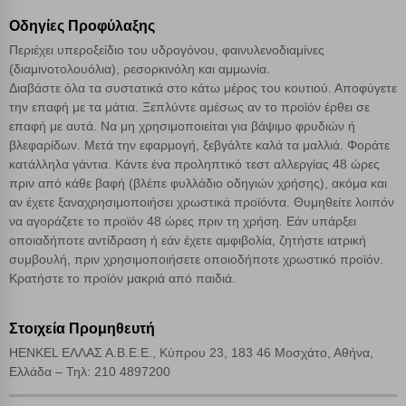
Οδηγίες Προφύλαξης
Περιέχει υπεροξείδιο του υδρογόνου, φαινυλενοδιαμίνες
(διαμινοτολουόλια), ρεσορκινόλη και αμμωνία.
Διαβάστε όλα τα συστατικά στο κάτω μέρος του κουτιού. Αποφύγετε
την επαφή με τα μάτια. Ξεπλύντε αμέσως αν το προϊόν έρθει σε
επαφή με αυτά. Να μη χρησιμοποιείται για βάψιμο φρυδιών ή
βλεφαρίδων. Μετά την εφαρμογή, ξεβγάλτε καλά τα μαλλιά. Φοράτε
κατάλληλα γάντια. Κάντε ένα προληπτικό τεστ αλλεργίας 48 ώρες
πριν από κάθε βαφή (βλέπε φυλλάδιο οδηγιών χρήσης), ακόμα και
αν έχετε ξαναχρησιμοποιήσει χρωστικά προϊόντα. Θυμηθείτε λοιπόν
να αγοράζετε το προϊόν 48 ώρες πριν τη χρήση. Εάν υπάρξει
οποιαδήποτε αντίδραση ή εάν έχετε αμφιβολία, ζητήστε ιατρική
συμβουλή, πριν χρησιμοποιήσετε οποιοδήποτε χρωστικό προϊόν.
Κρατήστε το προϊόν μακριά από παιδιά.
Στοιχεία Προμηθευτή
HENKEL ΕΛΛΑΣ Α.Β.Ε.Ε., Κύπρου 23, 183 46 Μοσχάτο, Αθήνα,
Ελλάδα – Τηλ: 210 4897200