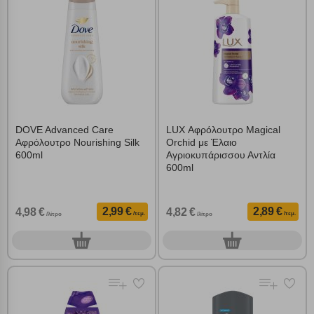
Αποδοχή όλων
DOVE Advanced Care
LUX Αφρόλουτρο Magical
Αφρόλουτρο Nourishing Silk
Orchid με Έλαιο
600ml
Αγριοκυπάρισσου Αντλία
600ml
2,99 €
2,89 €
4,98 €
4,82 €
/τεμ.
/τεμ.
/λίτρο
/λίτρο
0
0
τεμ.
τεμ.