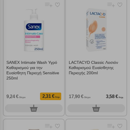
επάνω δεξιά, αφού ενημερωθείτε σχετικά. Ωστόσο θα πρέπει να
γνωρίζετε ότι αποκλεισμός ορισμένων κατηγοριών αρχείων cookies,
μπορεί να επηρεάσει την εμπειρία της περιήγησής σας ή/και της
χρήσης των υπηρεσιών μας.
Δείτε περισσότερα
Λειτουργικά cookies
Cookies στόχευσης
SANEX Intimate Wash Υγρό
LACTACYD Classic Λοσιόν
Καθαρισμού για την
Καθαρισμού Ευαίσθητης
Cookies απόδοσης
Ευαίσθητη Περιοχή Sensitive
Περιοχής 200ml
250ml
Απολύτως απαραίτητα cookies
Πάντα Ενεργό
2,31 €
9,24 €
17,90 €
3,58 €
/τεμ.
/λίτρο
/λίτρο
/τεμ.
Αποθήκευση ρυθμίσεων
0
0
τεμ.
τεμ.
Απόρριψη όλων