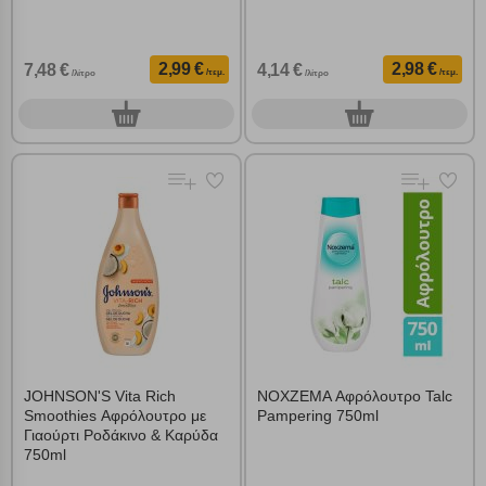
2,99 €
2,98 €
7,48 €
4,14 €
/τεμ.
/τεμ.
/λίτρο
/λίτρο
0
0
τεμ.
τεμ.
JOHNSON'S Vita Rich
NOXZEMA Αφρόλουτρο Talc
Smoothies Αφρόλουτρο με
Pampering 750ml
Γιαούρτι Ροδάκινο & Καρύδα
750ml