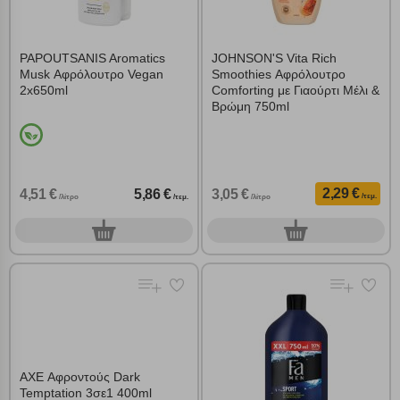
PAPOUTSANIS Aromatics
JOHNSON'S Vita Rich
Musk Αφρόλουτρο Vegan
Smoothies Αφρόλουτρο
2x650ml
Comforting με Γιαούρτι Μέλι &
Βρώμη 750ml
2,29 €
4,51 €
5,86 €
3,05 €
/τεμ.
/λίτρο
/τεμ.
/λίτρο
0
0
τεμ.
τεμ.