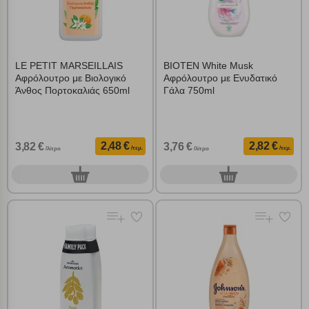
LE PETIT MARSEILLAIS
BIOTEN White Musk
Αφρόλουτρο με Βιολογικό
Αφρόλουτρο με Ενυδατικό
Άνθος Πορτοκαλιάς 650ml
Γάλα 750ml
2,48 €
2,82 €
3,82 €
3,76 €
/τεμ.
/τεμ.
/λίτρο
/λίτρο
0
0
τεμ.
τεμ.