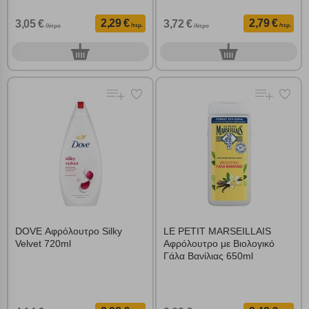
2,29 €
2,79 €
3,05 €
3,72 €
/τεμ.
/τεμ.
/λίτρο
/λίτρο
0
0
τεμ.
τεμ.
DOVE Αφρόλουτρο Silky
LE PETIT MARSEILLAIS
Velvet 720ml
Αφρόλουτρο με Βιολογικό
Γάλα Βανίλιας 650ml