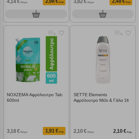
2,98 €
2,48 €
4,14 €
3,82 €
/τεμ.
/τεμ.
/λίτρο
/λίτρο
0
0
τεμ.
τεμ.
NOXZEMA Αφρόλουτρο Talc
SETTE Elements
600ml
Αφρόλουτρο Μέλι & Γάλα 1lt
1,91 €
3,18 €
2,10 €
2,10 €
/τεμ.
/λίτρο
/λίτρο
/τεμ.