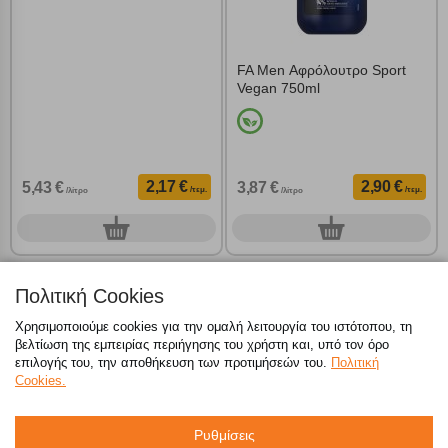
AXE Αφροντούς Dark
FA Men Αφρόλουτρο Sport
Temptation 3σε1 400ml
Vegan 750ml
2,17 €
2,90 €
5,43 €
3,87 €
/τεμ.
/τεμ.
/λίτρο
/λίτρο
0
0
τεμ.
τεμ.
Πολιτική Cookies
Χρησιμοποιούμε cookies για την ομαλή λειτουργία του ιστότοπου, τη
βελτίωση της εμπειρίας περιήγησης του χρήστη και, υπό τον όρο
επιλογής του, την αποθήκευση των προτιμήσεών του.
Πολιτική
Cookies.
Ρυθμίσεις