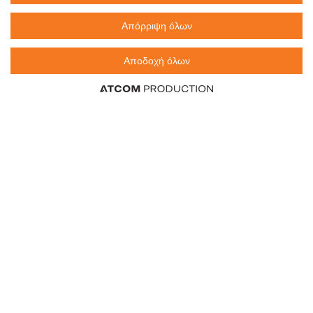
Απόρριψη όλων
SANEX Zero% Αφρόλουτρο
SETTE Elements
Hydrating Vegan 600ml
Αφρόλουτρο Γαρδένια &
Νυχτολούλουδο Vegan 650ml
Αποδοχή όλων
2,76 €
4,60 €
2,46 €
1,60 €
/τεμ.
/λίτρο
/λίτρο
/τεμ.
0
0
τεμ.
τεμ.