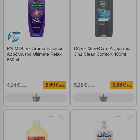
PALMOLIVE Aroma Essence
DOVE Men+Care Αφροντούς
Αφρόλουτρο Ultimate Relax
3in1 Clean Comfort 400ml
650ml
2,69 €
2,08 €
4,14 €
5,20 €
/τεμ.
/τεμ.
/λίτρο
/λίτρο
0
0
τεμ.
τεμ.