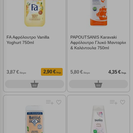
FA Αφρόλουτρο Vanilla
PAPOUTSANIS Karavaki
Yoghurt 750ml
Αφρόλουτρο Γλυκό Μανταρίνι
& Καλέντουλα 750ml
2,90 €
3,87 €
5,80 €
4,35 €
/τεμ.
/λίτρο
/λίτρο
/τεμ.
0
0
τεμ.
τεμ.