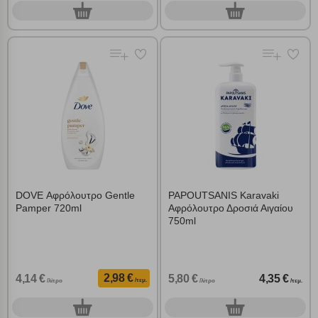
0
0
τεμ.
τεμ.
DOVE Αφρόλουτρο Gentle
PAPOUTSANIS Karavaki
Pamper 720ml
Αφρόλουτρο Δροσιά Αιγαίου
750ml
2,98 €
4,14 €
5,80 €
4,35 €
/τεμ.
/λίτρο
/λίτρο
/τεμ.
0
0
τεμ.
τεμ.