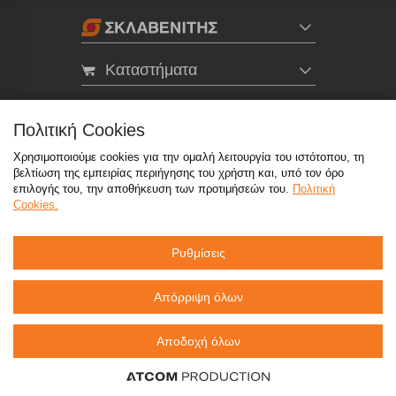
Καταστήματα
eMarket
Πολιτική Cookies
Χρησιμοποιούμε cookies για την ομαλή λειτουργία του ιστότοπου, τη
800 117 7777
(μόνο από σταθερό, χωρίς χρέωση)
,
βελτίωση της εμπειρίας περιήγησης του χρήστη και, υπό τον όρο
214 100 9999
(αστική χρέωση)
επιλογής του, την αποθήκευση των προτιμήσεών του.
Πολιτική
Cookies.
info@sklavenitis.gr
Ρυθμίσεις
©2026
Όροι Χρήσης
Πολιτική Απορρήτου
Πολιτική Cookies
CCTV
Sitemap
Απόρριψη όλων
Αποδοχή όλων