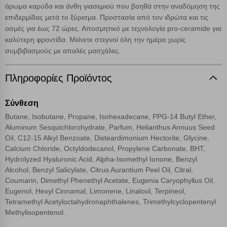
ταυτότητά σας. Τα cookies είναι μικρά αρχεία κειμένου τα οποία,
άρωμα καρύδα και άνθη γιασεμιού που βοηθά στην αναδόμηση της
μέσω του προγράμματος περιήγησης εγκαθίστανται στον υπολογιστή
επιδερμίδας μετά το ξύρισμα. Προστασία από τον ιδρώτα και τις
Αναζήτηση
ή την ηλεκτρονική συσκευή σας, προσθέτοντας λειτουργικότητα στην
οσμές για έως 72 ώρες. Αποσμητικό με τεχνολογία pro-ceramide για
ιστοσελίδα και βελτιώνοντας την εμπειρία περιήγησης ή, εφ΄ όσον το
καλύτερη φροντίδα. Μείνετε στεγνοί όλη την ημέρα χωρίς
επιλέξετε, απομνημονεύοντας τις προτιμήσεις σας. Η κατηγορία των
συμβιβασμούς με απαλές μασχάλες.
απολύτως απαραίτητων cookies για την ομαλή λειτουργία του
ιστότοπου είναι η μόνη ενεργοποιημένη. Έχετε τη δυνατότητα να
επιλέξετε τις λοιπές κατηγορίες κάνοντας κλικ στο σχετικό κουμπί
Πληροφορίες Προϊόντος
επάνω δεξιά, αφού ενημερωθείτε σχετικά. Ωστόσο θα πρέπει να
γνωρίζετε ότι αποκλεισμός ορισμένων κατηγοριών αρχείων cookies,
μπορεί να επηρεάσει την εμπειρία της περιήγησής σας ή/και της
Σύνθεση
χρήσης των υπηρεσιών μας.
Δείτε περισσότερα
Butane, Isobutane, Propane, Isohexadecane, PPG‑14 Butyl Ether,
Aluminum Sesquichlorohydrate, Parfum, Helianthus Annuus Seed
Oil, C12‑15 Alkyl Benzoate, Disteardimonium Hectorite, Glycine,
Λειτουργικά cookies
Calcium Chloride, Octyldodecanol, Propylene Carbonate, BHT,
Hydrolyzed Hyaluronic Acid, Alpha‑Isomethyl Ionone, Benzyl
Cookies στόχευσης
Alcohol, Benzyl Salicylate, Citrus Aurantium Peel Oil, Citral,
Coumarin, Dimethyl Phenethyl Acetate, Eugenia Caryophyllus Oil,
Eugenol, Hexyl Cinnamal, Limonene, Linalool, Terpineol,
Cookies απόδοσης
Tetramethyl Acetyloctahydronaphthalenes, Trimethylcyclopentenyl
Methylisopentenol.
Απολύτως απαραίτητα cookies
Πάντα Ενεργό