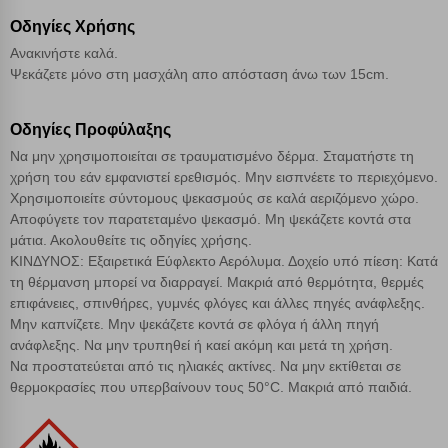
Οδηγίες Χρήσης
Ανακινήστε καλά.
Αποθήκευση ρυθμίσεων
Ψεκάζετε μόνο στη μασχάλη απο απόσταση άνω των 15cm.
Απόρριψη όλων
Οδηγίες Προφύλαξης
Να μην χρησιμοποιείται σε τραυματισμένο δέρμα. Σταματήστε τη
Αποδοχή όλων
χρήση του εάν εμφανιστεί ερεθισμός. Μην εισπνέετε το περιεχόμενο.
Χρησιμοποιείτε σύντομους ψεκασμούς σε καλά αεριζόμενο χώρο.
Αποφύγετε τον παρατεταμένο ψεκασμό. Mη ψεκάζετε κοντά στα
μάτια. Ακολουθείτε τις οδηγίες χρήσης.
ΚΙΝΔΥΝΟΣ: Εξαιρετικά Εύφλεκτο Αερόλυμα. Δοχείο υπό πίεση: Κατά
τη θέρμανση μπορεί να διαρραγεί. Μακριά από θερμότητα, θερμές
επιφάνειες, σπινθήρες, γυμνές φλόγες και άλλες πηγές ανάφλεξης.
Mην καπνίζετε. Mην ψεκάζετε κοντά σε φλόγα ή άλλη πηγή
ανάφλεξης. Nα μην τρυπηθεί ή καεί ακόμη και μετά τη χρήση.
Να προστατεύεται από τις ηλιακές ακτίνες. Να μην εκτίθεται σε
θερμοκρασίες που υπερβαίνουν τους 50°C. Mακριά από παιδιά.