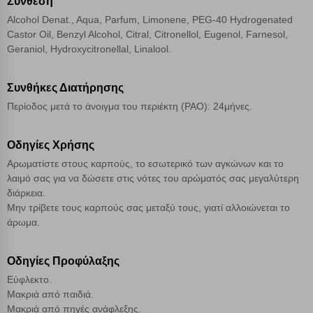
Σύνθεση
Alcohol Denat., Aqua, Parfum, Limonene, PEG-40 Hydrogenated
Λειτουργικά cookies
Castor Oil, Benzyl Alcohol, Citral, Citronellol, Eugenol, Farnesol,
Geraniol, Hydroxycitronellal, Linalool.
Cookies στόχευσης
Συνθήκες Διατήρησης
Περίοδος μετά το άνοιγμα του περιέκτη (PAO): 24μήνες.
Cookies απόδοσης
Οδηγίες Χρήσης
Απολύτως απαραίτητα cookies
Πάντα Ενεργό
Αρωματίστε στους καρπούς, το εσωτερικό των αγκώνων και το
λαιμό σας για να δώσετε στις νότες του αρώματός σας μεγαλύτερη
διάρκεια.
Αποθήκευση ρυθμίσεων
Μην τρίβετε τους καρπούς σας μεταξύ τους, γιατί αλλοιώνεται το
άρωμα.
Απόρριψη όλων
Οδηγίες Προφύλαξης
Αποδοχή όλων
Εύφλεκτο.
Μακριά από παιδιά.
Μακριά από πηγές ανάφλεξης.