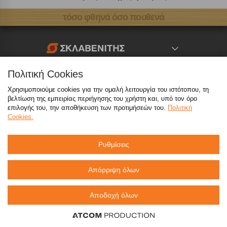
τόσο φθηνά όσο πουθενά
Καταστήματα
Πολιτική Cookies
Χρησιμοποιούμε cookies για την ομαλή λειτουργία του ιστότοπου, τη
eMarket
βελτίωση της εμπειρίας περιήγησης του χρήστη και, υπό τον όρο
επιλογής του, την αποθήκευση των προτιμήσεών του.
Πολιτική
Cookies.
800 117 7777
(μόνο από σταθερό, χωρίς χρέωση)
,
214 100 9999
(αστική χρέωση)
Ρυθμίσεις
info@sklavenitis.gr
Απόρριψη όλων
©2026
Όροι Χρήσης
Πολιτική Απορρήτου
Αποδοχή όλων
Πολιτική Cookies
CCTV
Sitemap