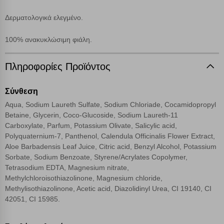
Δερματολογικά ελεγμένο.
Λειτουργικά cookies
100% ανακυκλώσιμη φιάλη.
Cookies στόχευσης
Πληροφορίες Προϊόντος
Cookies απόδοσης
Σύνθεση
Aqua, Sodium Laureth Sulfate, Sodium Chlοriade, Cocamidopropyl
Απολύτως απαραίτητα cookies
Πάντα Ενεργό
Betaine, Glycerin, Coco-Glucoside, Sodium Laureth-11
Carboxylate, Parfum, Potassium Olivate, Salicylic acid,
Polyquaternium-7, Panthenol, Calendula Officinalis Flower Extract,
Αποθήκευση ρυθμίσεων
Aloe Barbadensis Leaf Juice, Citric acid, Benzyl Alcohol, Potassium
Sorbate, Sodium Benzoate, Styrene/Acrylates Copolymer,
Απόρριψη όλων
Tetrasodium EDTA, Magnesium nitrate,
Methylchloroisothiazolinone, Magnesium chloride,
Methylisothiazolinone, Acetic acid, Diazolidinyl Urea, CI 19140, CI
Αποδοχή όλων
42051, CI 15985.