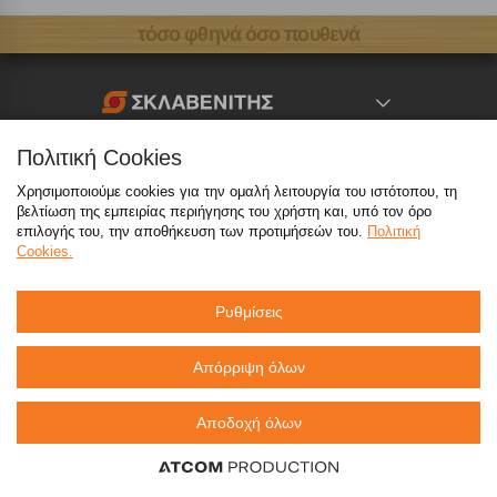
τόσο φθηνά όσο πουθενά
Καταστήματα
Πολιτική Cookies
Χρησιμοποιούμε cookies για την ομαλή λειτουργία του ιστότοπου, τη
eMarket
βελτίωση της εμπειρίας περιήγησης του χρήστη και, υπό τον όρο
επιλογής του, την αποθήκευση των προτιμήσεών του.
Πολιτική
Cookies.
800 117 7777
(μόνο από σταθερό, χωρίς χρέωση)
,
214 100 9999
(αστική χρέωση)
Ρυθμίσεις
info@sklavenitis.gr
Απόρριψη όλων
©2026
Όροι Χρήσης
Πολιτική Απορρήτου
Αποδοχή όλων
Πολιτική Cookies
CCTV
Sitemap