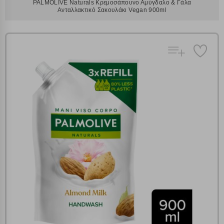
PALMOLIVE Naturals Κρεμοσάπουνο Αμύγδαλο & Γάλα
Ανταλλακτικό Σακουλάκι Vegan 900ml