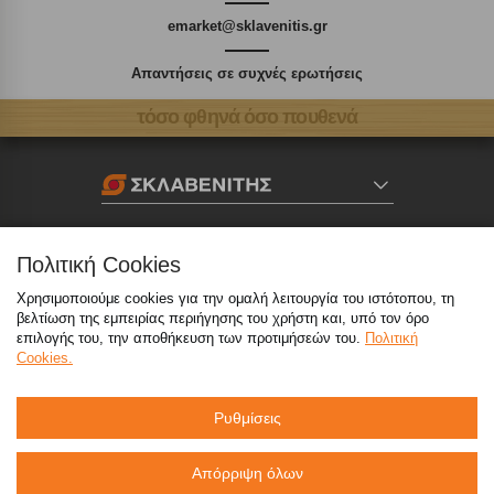
emarket@sklavenitis.gr
Απαντήσεις σε συχνές ερωτήσεις
τόσο φθηνά όσο πουθενά
Καταστήματα
Πολιτική Cookies
eMarket
Χρησιμοποιούμε cookies για την ομαλή λειτουργία του ιστότοπου, τη
βελτίωση της εμπειρίας περιήγησης του χρήστη και, υπό τον όρο
επιλογής του, την αποθήκευση των προτιμήσεών του.
Πολιτική
Cookies.
800 117 7777
(μόνο από σταθερό, χωρίς χρέωση)
,
214 100 9999
(αστική χρέωση)
Ρυθμίσεις
info@sklavenitis.gr
Απόρριψη όλων
©2026
Όροι Χρήσης
Πολιτική Απορρήτου