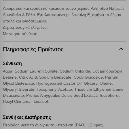
γνωρίζετε ότι αποκλεισμός ορισμένων κατηγοριών αρχείων cookies,
μπορεί να επηρεάσει την εμπειρία της περιήγησής σας ή/και της
Αρωματικό και ενυδατικό κρεμοσάπουνο χεριών Palmolive Naturals
χρήσης των υπηρεσιών μας.
Δείτε περισσότερα
Αμύγδαλο & Γάλα. Εμπλουτισμένο με βιταμίνη Ε, αφήνει το δέρμα
απαλό και ενυδατωμένο.
Δερματολογικά ελεγμένο.
Λειτουργικά cookies
Με vegan σύνθεση.
Cookies στόχευσης
Πληροφορίες Προϊόντος
Cookies απόδοσης
Σύνθεση
Aqua, Sodium Laureth Sulfate, Sodium Chloride, Cocamidopropyl
Betaine, Citric Acid, Sodium Benzoate, Coco-Glucoside, Parfum,
Απολύτως απαραίτητα cookies
Πάντα Ενεργό
Glycol Distearate, Hydrogenated Castor Oil, Glyceryl Oleate,
Glyceryl Stearate, Tocophenyl Acetate, Trisodium Ethylenediamine
Disuccinate, Prunus Amygdalus Dulcis Seed Extract, Tocopherol,
Αποθήκευση ρυθμίσεων
Hexyl Cinnamal, Linalool.
Απόρριψη όλων
Συνθήκες Διατήρησης
Αποδοχή όλων
Περίοδος μετά το άνοιγμα του περιέκτη (PAO): 12μήνες.