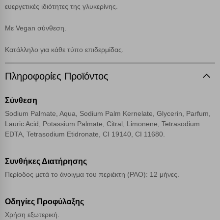
ευεργετικές ιδιότητες της γλυκερίνης.
Λειτουργικά cookies
Με Vegan σύνθεση.
Cookies στόχευσης
Κατάλληλο για κάθε τύπο επιδερμίδας.
Πληροφορίες Προϊόντος
Cookies απόδοσης
Σύνθεση
Απολύτως απαραίτητα cookies
Πάντα Ενεργό
Sodium Palmate, Aqua, Sodium Palm Kernelate, Glycerin, Parfum,
Lauric Acid, Potassium Palmate, Citral, Limonene, Tetrasodium
EDTA, Tetrasodium Etidronate, CI 19140, CI 11680.
Αποθήκευση ρυθμίσεων
Απόρριψη όλων
Συνθήκες Διατήρησης
Περίοδος μετά το άνοιγμα του περιέκτη (PAO): 12 μήνες.
Αποδοχή όλων
Οδηγίες Προφύλαξης
Χρήση εξωτερική.