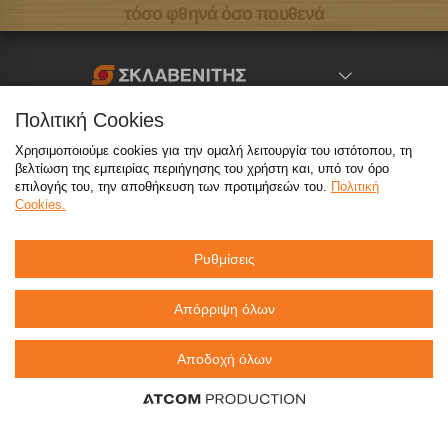
τόσο φθηνά όσο πουθενά
Πολιτική Cookies
Καταστήματα
Χρησιμοποιούμε cookies για την ομαλή λειτουργία του ιστότοπου, τη
eMarket
βελτίωση της εμπειρίας περιήγησης του χρήστη και, υπό τον όρο
επιλογής του, την αποθήκευση των προτιμήσεών του.
Πολιτική
Cookies.
800 117 7777
(μόνο από σταθερό, χωρίς χρέωση)
,
214 100 9999
(αστική χρέωση)
Ρυθμίσεις
info@sklavenitis.gr
Απόρριψη όλων
©2026
Όροι Χρήσης
Πολιτική Απορρήτου
Αποδοχή όλων
Πολιτική Cookies
CCTV
Sitemap