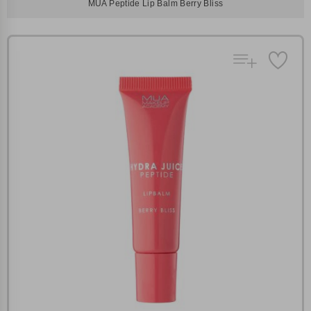
MUA Peptide Lip Balm Berry Bliss
Πολλαπλή αναζήτηση
Χρησιμοποιήστε τη για πιο γρήγορη αναζήτηση
προϊόντων.
Γράψτε τα προϊόντα που επιθυμείτε, με κόμμα ανάμεσά
τους, και κάντε κλικ στο κουμπί "Αναζήτηση". Θα
Ρυθμίσεις Cookies
εμφανιστούν αποτελέσματα από όλες τις Κατηγορίες και
για κάθε προϊόν.
Ενημέρωση