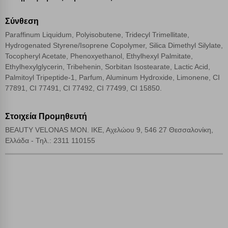
Cookies απόδοσης
Σύνθεση
Απολύτως απαραίτητα cookies
Paraffinum Liquidum, Polyisobutene, Tridecyl Trimellitate,
Πάντα Ενεργό
Hydrogenated Styrene/Isoprene Copolymer, Silica Dimethyl Silylate,
Tocopheryl Acetate, Phenoxyethanol, Ethylhexyl Palmitate,
Ethylhexylglycerin, Tribehenin, Sorbitan Isostearate, Lactic Acid,
Αποθήκευση ρυθμίσεων
Palmitoyl Tripeptide-1, Parfum, Aluminum Hydroxide, Limonene, CI
77891, CI 77491, CI 77492, CI 77499, CI 15850.
Απόρριψη όλων
Στοιχεία Προμηθευτή
Αποδοχή όλων
BEAUTY VELONAS ΜΟΝ. ΙΚΕ, Αχελώου 9, 546 27 Θεσσαλονίκη,
Ελλάδα - Τηλ.: 2311 110155