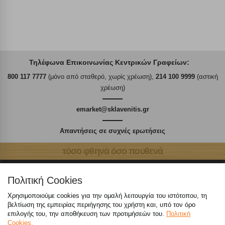
Τηλέφωνα Επικοινωνίας Κεντρικών Γραφείων:
800 117 7777
(μόνο από σταθερό, χωρίς χρέωση),
214 100 9999
(αστική
χρέωση)
emarket@sklavenitis.gr
Απαντήσεις σε συχνές ερωτήσεις
τόσο φθηνά όσο πουθενά
Πολιτική Cookies
Χρησιμοποιούμε cookies για την ομαλή λειτουργία του ιστότοπου, τη
βελτίωση της εμπειρίας περιήγησης του χρήστη και, υπό τον όρο
Καταστήματα
επιλογής του, την αποθήκευση των προτιμήσεών του.
Πολιτική
Cookies.