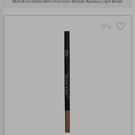
MUA Brow Define Micro Precision Μολύβι Φρυδιών Light Brown
Πολλαπλή αναζήτηση
Χρησιμοποιήστε τη για πιο γρήγορη αναζήτηση
προϊόντων.
Γράψτε τα προϊόντα που επιθυμείτε, με κόμμα ανάμεσά
τους, και κάντε κλικ στο κουμπί "Αναζήτηση". Θα
Ρυθμίσεις Cookies
εμφανιστούν αποτελέσματα από όλες τις Κατηγορίες και
για κάθε προϊόν.
Ενημέρωση