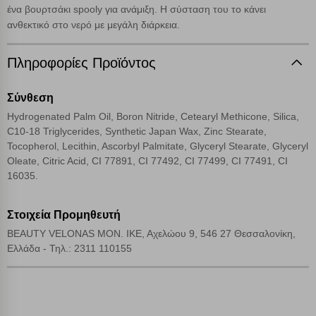
ένα βουρτσάκι spooly για ανάμιξη. Η σύσταση του το κάνει
ανθεκτικό στο νερό με μεγάλη διάρκεια.
Cookies απόδοσης
Πληροφορίες Προϊόντος
Απολύτως απαραίτητα cookies
Πάντα Ενεργό
Σύνθεση
Hydrogenated Palm Oil, Boron Nitride, Cetearyl Methicone, Silica,
Αποθήκευση ρυθμίσεων
C10-18 Triglycerides, Synthetic Japan Wax, Zinc Stearate,
Tocopherol, Lecithin, Ascorbyl Palmitate, Glyceryl Stearate, Glyceryl
Απόρριψη όλων
Oleate, Citric Acid, CI 77891, CI 77492, CI 77499, CI 77491, CI
16035.
Αποδοχή όλων
Στοιχεία Προμηθευτή
BEAUTY VELONAS ΜΟΝ. ΙΚΕ, Αχελώου 9, 546 27 Θεσσαλονίκη,
Ελλάδα - Τηλ.: 2311 110155